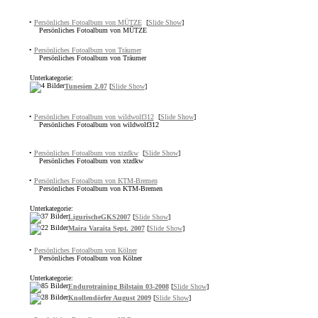
•
Persönliches Fotoalbum von MÜTZE
[
Slide Show
]
Persönliches Fotoalbum von MÜTZE
•
Persönliches Fotoalbum von Träumer
Persönliches Fotoalbum von Träumer
Unterkategorie:
Tunesien 2.07
[
Slide Show
]
•
Persönliches Fotoalbum von wildwolf312
[
Slide Show
]
Persönliches Fotoalbum von wildwolf312
•
Persönliches Fotoalbum von xtzdkw
[
Slide Show
]
Persönliches Fotoalbum von xtzdkw
•
Persönliches Fotoalbum von KTM-Bremen
Persönliches Fotoalbum von KTM-Bremen
Unterkategorie:
LigurischeGKS2007
[
Slide Show
]
Maira Varaita Sept. 2007
[
Slide Show
]
•
Persönliches Fotoalbum von Kölner
Persönliches Fotoalbum von Kölner
Unterkategorie:
Endurotraining Bilstain 03-2008
[
Slide Show
]
Knollendörfer August 2009
[
Slide Show
]