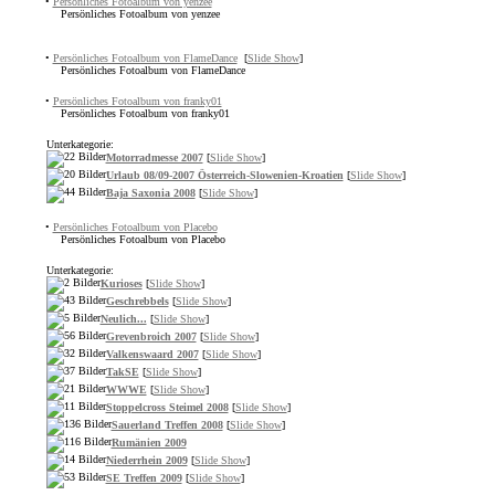
•
Persönliches Fotoalbum von yenzee
Persönliches Fotoalbum von yenzee
•
Persönliches Fotoalbum von FlameDance
[
Slide Show
]
Persönliches Fotoalbum von FlameDance
•
Persönliches Fotoalbum von franky01
Persönliches Fotoalbum von franky01
Unterkategorie:
Motorradmesse 2007
[
Slide Show
]
Urlaub 08/09-2007 Österreich-Slowenien-Kroatien
[
Slide Show
]
Baja Saxonia 2008
[
Slide Show
]
•
Persönliches Fotoalbum von Placebo
Persönliches Fotoalbum von Placebo
Unterkategorie:
Kurioses
[
Slide Show
]
Geschrebbels
[
Slide Show
]
Neulich...
[
Slide Show
]
Grevenbroich 2007
[
Slide Show
]
Valkenswaard 2007
[
Slide Show
]
TakSE
[
Slide Show
]
WWWE
[
Slide Show
]
Stoppelcross Steimel 2008
[
Slide Show
]
Sauerland Treffen 2008
[
Slide Show
]
Rumänien 2009
Niederrhein 2009
[
Slide Show
]
SE Treffen 2009
[
Slide Show
]