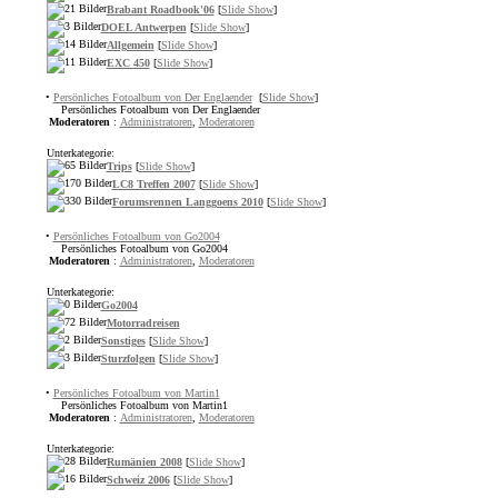
Brabant Roadbook'06
[
Slide Show
]
DOEL Antwerpen
[
Slide Show
]
Allgemein
[
Slide Show
]
EXC 450
[
Slide Show
]
•
Persönliches Fotoalbum von Der Englaender
[
Slide Show
]
Persönliches Fotoalbum von Der Englaender
Moderatoren
:
Administratoren
,
Moderatoren
Unterkategorie:
Trips
[
Slide Show
]
LC8 Treffen 2007
[
Slide Show
]
Forumsrennen Langgoens 2010
[
Slide Show
]
•
Persönliches Fotoalbum von Go2004
Persönliches Fotoalbum von Go2004
Moderatoren
:
Administratoren
,
Moderatoren
Unterkategorie:
Go2004
Motorradreisen
Sonstiges
[
Slide Show
]
Sturzfolgen
[
Slide Show
]
•
Persönliches Fotoalbum von Martin1
Persönliches Fotoalbum von Martin1
Moderatoren
:
Administratoren
,
Moderatoren
Unterkategorie:
Rumänien 2008
[
Slide Show
]
Schweiz 2006
[
Slide Show
]