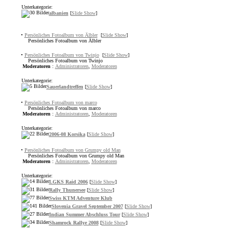
Unterkategorie:
albanien
[
Slide Show
]
•
Persönliches Fotoalbum von Älbler
[
Slide Show
]
Persönliches Fotoalbum von Älbler
•
Persönliches Fotoalbum von Twinjo
[
Slide Show
]
Persönliches Fotoalbum von Twinjo
Moderatoren
:
Administratoren
,
Moderatoren
Unterkategorie:
Sauerlandtreffen
[
Slide Show
]
•
Persönliches Fotoalbum von marco
Persönliches Fotoalbum von marco
Moderatoren
:
Administratoren
,
Moderatoren
Unterkategorie:
2006-08 Korsika
[
Slide Show
]
•
Persönliches Fotoalbum von Grumpy old Man
Persönliches Fotoalbum von Grumpy old Man
Moderatoren
:
Administratoren
,
Moderatoren
Unterkategorie:
LGKS Raid 2006
[
Slide Show
]
Rally Thunersee
[
Slide Show
]
Swiss KTM Adventure Klub
Slovenia Gravel September 2007
[
Slide Show
]
Indian Summer Abschluss Tour
[
Slide Show
]
Shamrock Rallye 2008
[
Slide Show
]