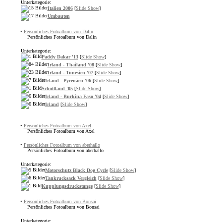
Unterkategorie:
Italien 2006
[
Slide Show
]
Umbauten
•
Persönliches Fotoalbum von Dalin
Persönliches Fotoalbum von Dalin
Unterkategorie:
Paddy Dakar '13
[
Slide Show
]
Irland - Thailand '08
[
Slide Show
]
Irland - Tunesien '07
[
Slide Show
]
Irland - Pyrenäen '06
[
Slide Show
]
Schottland '05
[
Slide Show
]
Irland - Burkina Faso '04
[
Slide Show
]
Irland
[
Slide Show
]
•
Persönliches Fotoalbum von Axel
Persönliches Fotoalbum von Axel
•
Persönliches Fotoalbum von aberhallo
Persönliches Fotoalbum von aberhallo
Unterkategorie:
Motorschutz Black Dog Cycle
[
Slide Show
]
Tankrucksack Vergleich
[
Slide Show
]
Kupplungsdruckstange
[
Slide Show
]
•
Persönliches Fotoalbum von Bonsai
Persönliches Fotoalbum von Bonsai
Unterkategorie: