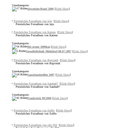
Unterkategorie:
slowenien/friaul 2006
[
Slide Show
]
•
Persönliches Fotoalbum von luju
[
Slide Show
]
Persönliches Fotoalbum von luju
•
Persönliches Fotoalbum von Kattem
[
Slide Show
]
Persönliches Fotoalbum von Kattem
Unterkategorie:
Die ersten 1000km
[
Slide Show
]
Speedhillclimb Mühldorf 08.07.2007
[
Slide Show
]
•
Persönliches Fotoalbum von Bigvondi
[
Slide Show
]
Persönliches Fotoalbum von Bigvondi
Unterkategorie:
Sauerlandtreffen 2007
[
Slide Show
]
•
Persönliches Fotoalbum von Sandra07
[
Slide Show
]
Persönliches Fotoalbum von Sandra07
Unterkategorie:
Frankreich 09/2006
[
Slide Show
]
•
Persönliches Fotoalbum von SuMo
[
Slide Show
]
Persönliches Fotoalbum von SuMo
•
Persönliches Fotoalbum von ollo 950
[
Slide Show
]