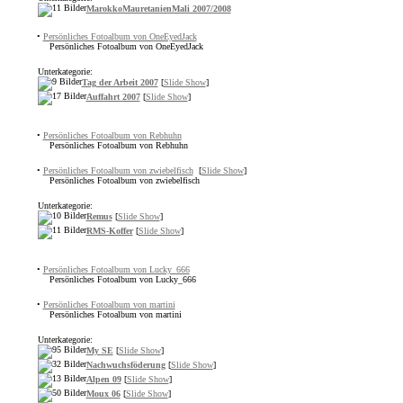
MarokkoMauretanienMali 2007/2008
•
Persönliches Fotoalbum von OneEyedJack
Persönliches Fotoalbum von OneEyedJack
Unterkategorie:
Tag der Arbeit 2007
[
Slide Show
]
Auffahrt 2007
[
Slide Show
]
•
Persönliches Fotoalbum von Rebhuhn
Persönliches Fotoalbum von Rebhuhn
•
Persönliches Fotoalbum von zwiebelfisch
[
Slide Show
]
Persönliches Fotoalbum von zwiebelfisch
Unterkategorie:
Remus
[
Slide Show
]
RMS-Koffer
[
Slide Show
]
•
Persönliches Fotoalbum von Lucky_666
Persönliches Fotoalbum von Lucky_666
•
Persönliches Fotoalbum von martini
Persönliches Fotoalbum von martini
Unterkategorie:
My SE
[
Slide Show
]
Nachwuchsföderung
[
Slide Show
]
Alpen 09
[
Slide Show
]
Moux 06
[
Slide Show
]