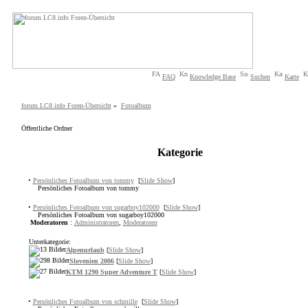
FAQ
Knowledge Base
Suchen
Karte
forum.LC8.info Foren-Übersicht
»
Fotoalbum
Öffentliche Ordner
Kategorie
•
Persönliches Fotoalbum von tommy
[
Slide Show
]
Persönliches Fotoalbum von tommy
•
Persönliches Fotoalbum von sugarboy102000
[
Slide Show
]
Persönliches Fotoalbum von sugarboy102000
Moderatoren
:
Administratoren
,
Moderatoren
Unterkategorie:
Alpenurlaub
[
Slide Show
]
Slovenien 2006
[
Slide Show
]
KTM 1290 Super Adventure T
[
Slide Show
]
•
Persönliches Fotoalbum von schmille
[
Slide Show
]