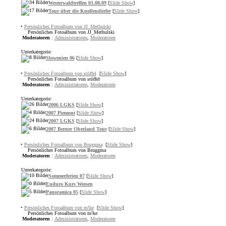
Westerwaldtreffen 01.08.09
[
Slide Show
]
Tour über die Knollendörfer
[
Slide Show
]
•
Persönliches Fotoalbum von JJ_Methulski
Persönliches Fotoalbum von JJ_Methulski
Moderatoren
:
Administratoren
,
Moderatoren
Unterkategorie:
Slowenien 06
[
Slide Show
]
•
Persönliches Fotoalbum von stöffel
[
Slide Show
]
Persönliches Fotoalbum von stöffel
Moderatoren
:
Administratoren
,
Moderatoren
Unterkategorie:
2006 LGKS
[
Slide Show
]
2007 Piemont
[
Slide Show
]
2007 LGKS
[
Slide Show
]
2007 Berner Oberland Tour
[
Slide Show
]
•
Persönliches Fotoalbum von Bruggma
[
Slide Show
]
Persönliches Fotoalbum von Bruggma
Moderatoren
:
Administratoren
,
Moderatoren
Unterkategorie:
Sommerferien 07
[
Slide Show
]
Enduro Kurs Weesen
Panoramica 05
[
Slide Show
]
•
Persönliches Fotoalbum von m!ke
[
Slide Show
]
Persönliches Fotoalbum von m!ke
Moderatoren
:
Administratoren
,
Moderatoren