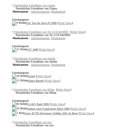
•
Persönliches Fotoalbum von Gizmo
Persönliches Fotoalbum von Gizmo
Moderatoren
:
Administratoren
,
Moderatoren
Unterkategorie:
Ein Tag im Jura 07/2006
[
Slide Show
]
•
Persönliches Fotoalbum von Vic LC8 Adv990S
[
Slide Show
]
Persönliches Fotoalbum von Vic LC8 Adv990S
Moderatoren
:
Administratoren
,
Moderatoren
Unterkategorie:
OT 2009
[
Slide Show
]
•
Persönliches Fotoalbum von chridie
Persönliches Fotoalbum von chridie
Moderatoren
:
Administratoren
,
Moderatoren
Unterkategorie:
Friaul
[
Slide Show
]
kleine Runde
[
Slide Show
]
•
Persönliches Fotoalbum von Milan
[
Slide Show
]
Persönliches Fotoalbum von Milan
Unterkategorie:
LGKS Raid 2006
[
Slide Show
]
Italien und Frankreich Reise 2006
[
Slide Show
]
Swiss KTM Adventure Treffen 2011 in Bure
[
Slide Show
]
•
Persönliches Fotoalbum von tuci
Persönliches Fotoalbum von tuci