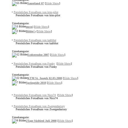
Sauerland 07
[
Slide Show
]
•
Persönliches Fotoalbum von ktm-pilot
Persönliches Fotoalbum von ktm-pilot
Unterkategorie:
mccoi
[
Slide Show
]
Bilder´s
[
Slide Show
]
•
Persönliches Fotoalbum von kaltblut
Persönliches Fotoalbum von kaltblut
Unterkategorie:
Erzberrodeo 2007
[
Slide Show
]
•
Persönliches Fotoalbum von Funky
[
Slide Show
]
Persönliches Fotoalbum von Funky
Unterkategorie:
KTM St. Joseph 02.03.2008
[
Slide Show
]
Springride 2010
[
Slide Show
]
•
Persönliches Fotoalbum von Nico74
[
Slide Show
]
Persönliches Fotoalbum von Nico74
•
Persönliches Fotoalbum von Zwergenfactory
Persönliches Fotoalbum von Zwergenfactory
Unterkategorie:
2Tage Südtirol Juli 2008
[
Slide Show
]