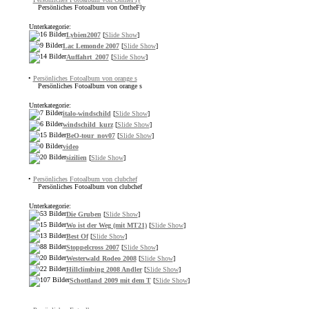
Persönliches Fotoalbum von OntheFly
Unterkategorie:
Lybien2007
[
Slide Show
]
Lac Lemonde 2007
[
Slide Show
]
Auffahrt_2007
[
Slide Show
]
•
Persönliches Fotoalbum von orange s
Persönliches Fotoalbum von orange s
Unterkategorie:
italo-windschild
[
Slide Show
]
windschild_kurz
[
Slide Show
]
BeO-tour_nov07
[
Slide Show
]
video
sizilien
[
Slide Show
]
•
Persönliches Fotoalbum von clubchef
Persönliches Fotoalbum von clubchef
Unterkategorie:
Die Gruben
[
Slide Show
]
Wo ist der Weg (mit MT21)
[
Slide Show
]
Best Of
[
Slide Show
]
Stoppelcross 2007
[
Slide Show
]
Westerwald Rodeo 2008
[
Slide Show
]
Hillclimbing 2008 Andler
[
Slide Show
]
Schottland 2009 mit dem T
[
Slide Show
]