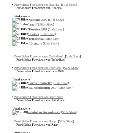
•
Persönliches Fotoalbum von Binifada
[
Slide Show
]
Persönliches Fotoalbum von Binifada
Unterkategorie:
Marokko 2007
[
Slide Show
]
Gasgriff
[
Slide Show
]
Tunesien 2008
[
Slide Show
]
Diverses
[
Slide Show
]
Transafrika
[
Slide Show
]
Adventure
[
Slide Show
]
•
Persönliches Fotoalbum von Turbodiesel
[
Slide Show
]
Persönliches Fotoalbum von Turbodiesel
•
Persönliches Fotoalbum von Fazer1000
[
Slide Show
]
Persönliches Fotoalbum von Fazer1000
Unterkategorie:
Grevenbroich2007
[
Slide Show
]
Sauerlandtreffen 2007
[
Slide Show
]
•
Persönliches Fotoalbum von Rüttelmann
Persönliches Fotoalbum von Rüttelmann
Unterkategorie:
Gemetzel in Grevenbroich
[
Slide Show
]
•
Persönliches Fotoalbum von Rappi
[
Slide Show
]
Persönliches Fotoalbum von Rappi
Unterkategorie: