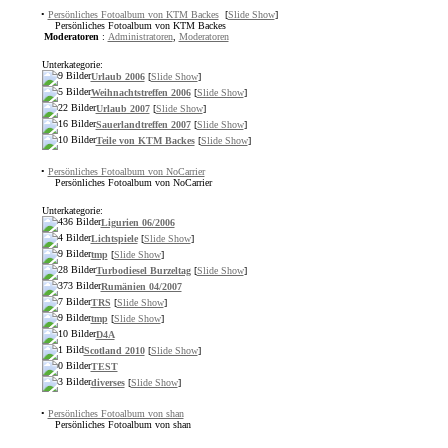
•
Persönliches Fotoalbum von KTM Backes
[
Slide Show
]
Persönliches Fotoalbum von KTM Backes
Moderatoren
:
Administratoren
,
Moderatoren
Unterkategorie:
Urlaub 2006
[
Slide Show
]
Weihnachtstreffen 2006
[
Slide Show
]
Urlaub 2007
[
Slide Show
]
Sauerlandtreffen 2007
[
Slide Show
]
Teile von KTM Backes
[
Slide Show
]
•
Persönliches Fotoalbum von NoCarrier
Persönliches Fotoalbum von NoCarrier
Unterkategorie:
Ligurien 06/2006
Lichtspiele
[
Slide Show
]
tmp
[
Slide Show
]
Turbodiesel Burzeltag
[
Slide Show
]
Rumänien 04/2007
TRS
[
Slide Show
]
tmp
[
Slide Show
]
D4A
Scotland 2010
[
Slide Show
]
TEST
diverses
[
Slide Show
]
•
Persönliches Fotoalbum von shan
Persönliches Fotoalbum von shan