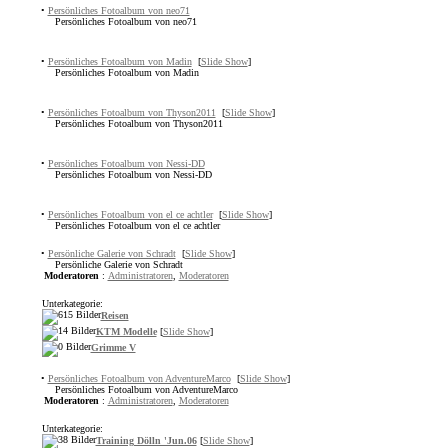
•
Persönliches Fotoalbum von neo71
Persönliches Fotoalbum von neo71
•
Persönliches Fotoalbum von Madin
[
Slide Show
]
Persönliches Fotoalbum von Madin
•
Persönliches Fotoalbum von Thyson2011
[
Slide Show
]
Persönliches Fotoalbum von Thyson2011
•
Persönliches Fotoalbum von Nessi-DD
Persönliches Fotoalbum von Nessi-DD
•
Persönliches Fotoalbum von el ce achtler
[
Slide Show
]
Persönliches Fotoalbum von el ce achtler
•
Persönliche Galerie von Schradt
[
Slide Show
]
Persönliche Galerie von Schradt
Moderatoren
:
Administratoren
,
Moderatoren
Unterkategorie:
Reisen
KTM Modelle
[
Slide Show
]
Grimme V
•
Persönliches Fotoalbum von AdventureMarco
[
Slide Show
]
Persönliches Fotoalbum von AdventureMarco
Moderatoren
:
Administratoren
,
Moderatoren
Unterkategorie:
Training Dölln 'Jun.06
[
Slide Show
]