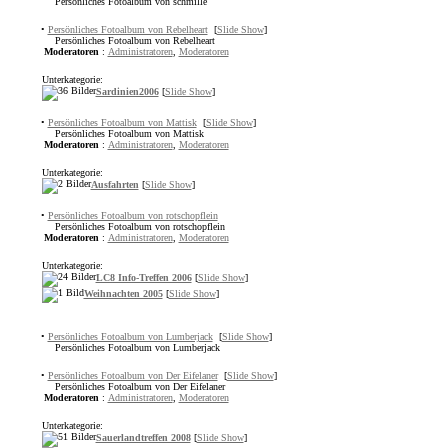
Persönliches Fotoalbum von schmille
•
Persönliches Fotoalbum von Rebelheart
[
Slide Show
]
Persönliches Fotoalbum von Rebelheart
Moderatoren
:
Administratoren
,
Moderatoren
Unterkategorie:
Sardinien2006
[
Slide Show
]
•
Persönliches Fotoalbum von Mattisk
[
Slide Show
]
Persönliches Fotoalbum von Mattisk
Moderatoren
:
Administratoren
,
Moderatoren
Unterkategorie:
Ausfahrten
[
Slide Show
]
•
Persönliches Fotoalbum von rotschopflein
Persönliches Fotoalbum von rotschopflein
Moderatoren
:
Administratoren
,
Moderatoren
Unterkategorie:
LC8 Info-Treffen 2006
[
Slide Show
]
Weihnachten 2005
[
Slide Show
]
•
Persönliches Fotoalbum von Lumberjack
[
Slide Show
]
Persönliches Fotoalbum von Lumberjack
•
Persönliches Fotoalbum von Der Eifelaner
[
Slide Show
]
Persönliches Fotoalbum von Der Eifelaner
Moderatoren
:
Administratoren
,
Moderatoren
Unterkategorie:
Sauerlandtreffen 2008
[
Slide Show
]