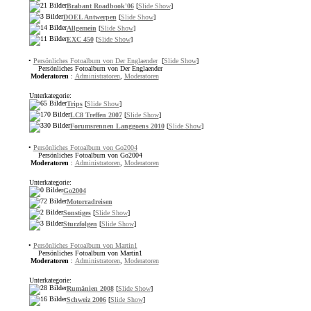
Brabant Roadbook'06
[
Slide Show
]
DOEL Antwerpen
[
Slide Show
]
Allgemein
[
Slide Show
]
EXC 450
[
Slide Show
]
•
Persönliches Fotoalbum von Der Englaender
[
Slide Show
]
Persönliches Fotoalbum von Der Englaender
Moderatoren
:
Administratoren
,
Moderatoren
Unterkategorie:
Trips
[
Slide Show
]
LC8 Treffen 2007
[
Slide Show
]
Forumsrennen Langgoens 2010
[
Slide Show
]
•
Persönliches Fotoalbum von Go2004
Persönliches Fotoalbum von Go2004
Moderatoren
:
Administratoren
,
Moderatoren
Unterkategorie:
Go2004
Motorradreisen
Sonstiges
[
Slide Show
]
Sturzfolgen
[
Slide Show
]
•
Persönliches Fotoalbum von Martin1
Persönliches Fotoalbum von Martin1
Moderatoren
:
Administratoren
,
Moderatoren
Unterkategorie:
Rumänien 2008
[
Slide Show
]
Schweiz 2006
[
Slide Show
]