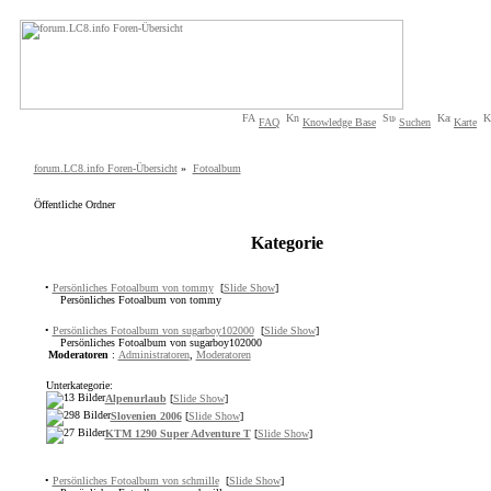
FAQ
Knowledge Base
Suchen
Karte
forum.LC8.info Foren-Übersicht
»
Fotoalbum
Öffentliche Ordner
Kategorie
•
Persönliches Fotoalbum von tommy
[
Slide Show
]
Persönliches Fotoalbum von tommy
•
Persönliches Fotoalbum von sugarboy102000
[
Slide Show
]
Persönliches Fotoalbum von sugarboy102000
Moderatoren
:
Administratoren
,
Moderatoren
Unterkategorie:
Alpenurlaub
[
Slide Show
]
Slovenien 2006
[
Slide Show
]
KTM 1290 Super Adventure T
[
Slide Show
]
•
Persönliches Fotoalbum von schmille
[
Slide Show
]