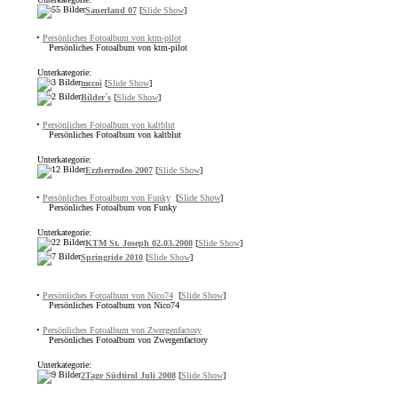
Sauerland 07
[
Slide Show
]
•
Persönliches Fotoalbum von ktm-pilot
Persönliches Fotoalbum von ktm-pilot
Unterkategorie:
mccoi
[
Slide Show
]
Bilder´s
[
Slide Show
]
•
Persönliches Fotoalbum von kaltblut
Persönliches Fotoalbum von kaltblut
Unterkategorie:
Erzberrodeo 2007
[
Slide Show
]
•
Persönliches Fotoalbum von Funky
[
Slide Show
]
Persönliches Fotoalbum von Funky
Unterkategorie:
KTM St. Joseph 02.03.2008
[
Slide Show
]
Springride 2010
[
Slide Show
]
•
Persönliches Fotoalbum von Nico74
[
Slide Show
]
Persönliches Fotoalbum von Nico74
•
Persönliches Fotoalbum von Zwergenfactory
Persönliches Fotoalbum von Zwergenfactory
Unterkategorie:
2Tage Südtirol Juli 2008
[
Slide Show
]