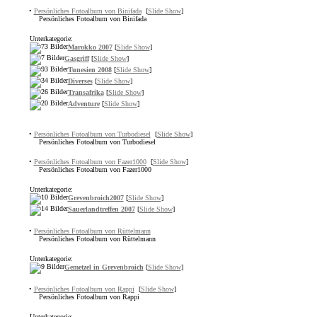
•
Persönliches Fotoalbum von Binifada
[
Slide Show
]
Persönliches Fotoalbum von Binifada
Unterkategorie:
Marokko 2007
[
Slide Show
]
Gasgriff
[
Slide Show
]
Tunesien 2008
[
Slide Show
]
Diverses
[
Slide Show
]
Transafrika
[
Slide Show
]
Adventure
[
Slide Show
]
•
Persönliches Fotoalbum von Turbodiesel
[
Slide Show
]
Persönliches Fotoalbum von Turbodiesel
•
Persönliches Fotoalbum von Fazer1000
[
Slide Show
]
Persönliches Fotoalbum von Fazer1000
Unterkategorie:
Grevenbroich2007
[
Slide Show
]
Sauerlandtreffen 2007
[
Slide Show
]
•
Persönliches Fotoalbum von Rüttelmann
Persönliches Fotoalbum von Rüttelmann
Unterkategorie:
Gemetzel in Grevenbroich
[
Slide Show
]
•
Persönliches Fotoalbum von Rappi
[
Slide Show
]
Persönliches Fotoalbum von Rappi
Unterkategorie: