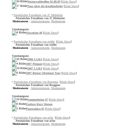
Westerwaldtreffen 01.08.09
[
Slide Show
]
Tour über die Knollendörfer
[
Slide Show
]
•
Persönliches Fotoalbum von JJ_Methulski
Persönliches Fotoalbum von JJ_Methulski
Moderatoren
:
Administratoren
,
Moderatoren
Unterkategorie:
Slowenien 06
[
Slide Show
]
•
Persönliches Fotoalbum von stöffel
[
Slide Show
]
Persönliches Fotoalbum von stöffel
Moderatoren
:
Administratoren
,
Moderatoren
Unterkategorie:
2006 LGKS
[
Slide Show
]
2007 Piemont
[
Slide Show
]
2007 LGKS
[
Slide Show
]
2007 Berner Oberland Tour
[
Slide Show
]
•
Persönliches Fotoalbum von Bruggma
[
Slide Show
]
Persönliches Fotoalbum von Bruggma
Moderatoren
:
Administratoren
,
Moderatoren
Unterkategorie:
Sommerferien 07
[
Slide Show
]
Enduro Kurs Weesen
Panoramica 05
[
Slide Show
]
•
Persönliches Fotoalbum von m!ke
[
Slide Show
]
Persönliches Fotoalbum von m!ke
Moderatoren
:
Administratoren
,
Moderatoren