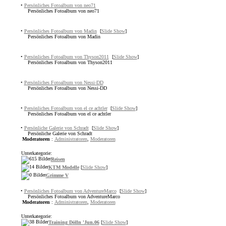
•
Persönliches Fotoalbum von neo71
Persönliches Fotoalbum von neo71
•
Persönliches Fotoalbum von Madin
[
Slide Show
]
Persönliches Fotoalbum von Madin
•
Persönliches Fotoalbum von Thyson2011
[
Slide Show
]
Persönliches Fotoalbum von Thyson2011
•
Persönliches Fotoalbum von Nessi-DD
Persönliches Fotoalbum von Nessi-DD
•
Persönliches Fotoalbum von el ce achtler
[
Slide Show
]
Persönliches Fotoalbum von el ce achtler
•
Persönliche Galerie von Schradt
[
Slide Show
]
Persönliche Galerie von Schradt
Moderatoren
:
Administratoren
,
Moderatoren
Unterkategorie:
Reisen
KTM Modelle
[
Slide Show
]
Grimme V
•
Persönliches Fotoalbum von AdventureMarco
[
Slide Show
]
Persönliches Fotoalbum von AdventureMarco
Moderatoren
:
Administratoren
,
Moderatoren
Unterkategorie:
Training Dölln 'Jun.06
[
Slide Show
]