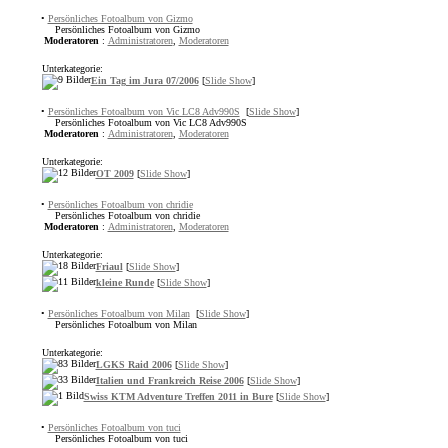
•
Persönliches Fotoalbum von Gizmo
Persönliches Fotoalbum von Gizmo
Moderatoren
:
Administratoren
,
Moderatoren
Unterkategorie:
Ein Tag im Jura 07/2006
[
Slide Show
]
•
Persönliches Fotoalbum von Vic LC8 Adv990S
[
Slide Show
]
Persönliches Fotoalbum von Vic LC8 Adv990S
Moderatoren
:
Administratoren
,
Moderatoren
Unterkategorie:
OT 2009
[
Slide Show
]
•
Persönliches Fotoalbum von chridie
Persönliches Fotoalbum von chridie
Moderatoren
:
Administratoren
,
Moderatoren
Unterkategorie:
Friaul
[
Slide Show
]
kleine Runde
[
Slide Show
]
•
Persönliches Fotoalbum von Milan
[
Slide Show
]
Persönliches Fotoalbum von Milan
Unterkategorie:
LGKS Raid 2006
[
Slide Show
]
Italien und Frankreich Reise 2006
[
Slide Show
]
Swiss KTM Adventure Treffen 2011 in Bure
[
Slide Show
]
•
Persönliches Fotoalbum von tuci
Persönliches Fotoalbum von tuci