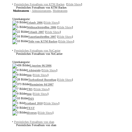
•
Persönliches Fotoalbum von KTM Backes
[
Slide Show
]
Persönliches Fotoalbum von KTM Backes
Moderatoren
:
Administratoren
,
Moderatoren
Unterkategorie:
Urlaub 2006
[
Slide Show
]
Weihnachtstreffen 2006
[
Slide Show
]
Urlaub 2007
[
Slide Show
]
Sauerlandtreffen 2007
[
Slide Show
]
Teile von KTM Backes
[
Slide Show
]
•
Persönliches Fotoalbum von NoCarrier
Persönliches Fotoalbum von NoCarrier
Unterkategorie:
Ligurien 06/2006
Lichtspiele
[
Slide Show
]
tmp
[
Slide Show
]
Turbodiesel Burzeltag
[
Slide Show
]
Rumänien 04/2007
TRS
[
Slide Show
]
tmp
[
Slide Show
]
D4A
Scotland 2010
[
Slide Show
]
TEST
diverses
[
Slide Show
]
•
Persönliches Fotoalbum von shan
Persönliches Fotoalbum von shan