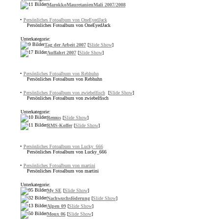
MarokkoMauretanienMali 2007/2008
•
Persönliches Fotoalbum von OneEyedJack
Persönliches Fotoalbum von OneEyedJack
Unterkategorie:
Tag der Arbeit 2007
[
Slide Show
]
Auffahrt 2007
[
Slide Show
]
•
Persönliches Fotoalbum von Rebhuhn
Persönliches Fotoalbum von Rebhuhn
•
Persönliches Fotoalbum von zwiebelfisch
[
Slide Show
]
Persönliches Fotoalbum von zwiebelfisch
Unterkategorie:
Remus
[
Slide Show
]
RMS-Koffer
[
Slide Show
]
•
Persönliches Fotoalbum von Lucky_666
Persönliches Fotoalbum von Lucky_666
•
Persönliches Fotoalbum von martini
Persönliches Fotoalbum von martini
Unterkategorie:
My SE
[
Slide Show
]
Nachwuchsföderung
[
Slide Show
]
Alpen 09
[
Slide Show
]
Moux 06
[
Slide Show
]