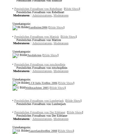
Persönliches Fotoalbum von schmille
•
Persönliches Fotoalbum von Rebelheart
[
Slide Show
]
Persönliches Fotoalbum von Rebelheart
Moderatoren
:
Administratoren
,
Moderatoren
Unterkategorie:
Sardinien2006
[
Slide Show
]
•
Persönliches Fotoalbum von Mattisk
[
Slide Show
]
Persönliches Fotoalbum von Mattisk
Moderatoren
:
Administratoren
,
Moderatoren
Unterkategorie:
Ausfahrten
[
Slide Show
]
•
Persönliches Fotoalbum von rotschopflein
Persönliches Fotoalbum von rotschopflein
Moderatoren
:
Administratoren
,
Moderatoren
Unterkategorie:
LC8 Info-Treffen 2006
[
Slide Show
]
Weihnachten 2005
[
Slide Show
]
•
Persönliches Fotoalbum von Lumberjack
[
Slide Show
]
Persönliches Fotoalbum von Lumberjack
•
Persönliches Fotoalbum von Der Eifelaner
[
Slide Show
]
Persönliches Fotoalbum von Der Eifelaner
Moderatoren
:
Administratoren
,
Moderatoren
Unterkategorie:
Sauerlandtreffen 2008
[
Slide Show
]