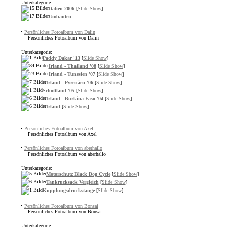
Unterkategorie:
Italien 2006
[
Slide Show
]
Umbauten
•
Persönliches Fotoalbum von Dalin
Persönliches Fotoalbum von Dalin
Unterkategorie:
Paddy Dakar '13
[
Slide Show
]
Irland - Thailand '08
[
Slide Show
]
Irland - Tunesien '07
[
Slide Show
]
Irland - Pyrenäen '06
[
Slide Show
]
Schottland '05
[
Slide Show
]
Irland - Burkina Faso '04
[
Slide Show
]
Irland
[
Slide Show
]
•
Persönliches Fotoalbum von Axel
Persönliches Fotoalbum von Axel
•
Persönliches Fotoalbum von aberhallo
Persönliches Fotoalbum von aberhallo
Unterkategorie:
Motorschutz Black Dog Cycle
[
Slide Show
]
Tankrucksack Vergleich
[
Slide Show
]
Kupplungsdruckstange
[
Slide Show
]
•
Persönliches Fotoalbum von Bonsai
Persönliches Fotoalbum von Bonsai
Unterkategorie: