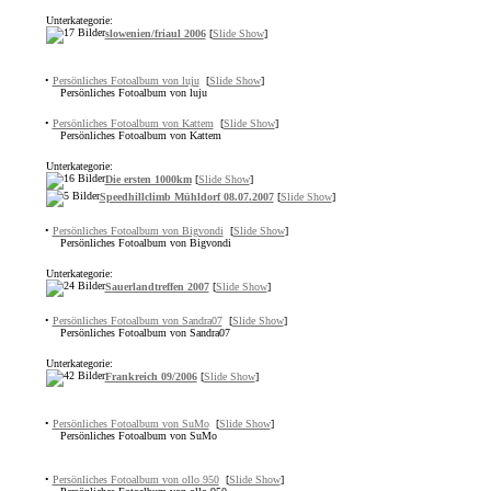
Unterkategorie:
slowenien/friaul 2006
[
Slide Show
]
•
Persönliches Fotoalbum von luju
[
Slide Show
]
Persönliches Fotoalbum von luju
•
Persönliches Fotoalbum von Kattem
[
Slide Show
]
Persönliches Fotoalbum von Kattem
Unterkategorie:
Die ersten 1000km
[
Slide Show
]
Speedhillclimb Mühldorf 08.07.2007
[
Slide Show
]
•
Persönliches Fotoalbum von Bigvondi
[
Slide Show
]
Persönliches Fotoalbum von Bigvondi
Unterkategorie:
Sauerlandtreffen 2007
[
Slide Show
]
•
Persönliches Fotoalbum von Sandra07
[
Slide Show
]
Persönliches Fotoalbum von Sandra07
Unterkategorie:
Frankreich 09/2006
[
Slide Show
]
•
Persönliches Fotoalbum von SuMo
[
Slide Show
]
Persönliches Fotoalbum von SuMo
•
Persönliches Fotoalbum von ollo 950
[
Slide Show
]