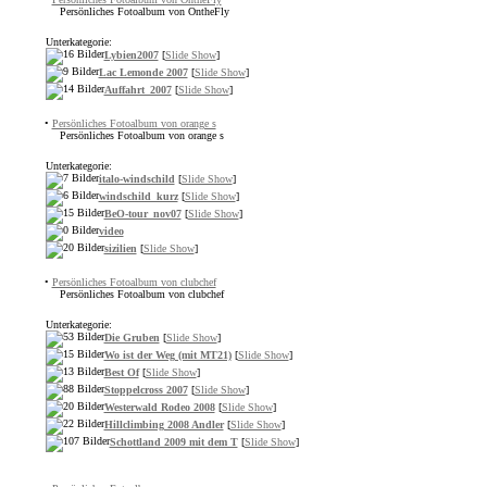
Persönliches Fotoalbum von OntheFly
Unterkategorie:
Lybien2007
[
Slide Show
]
Lac Lemonde 2007
[
Slide Show
]
Auffahrt_2007
[
Slide Show
]
•
Persönliches Fotoalbum von orange s
Persönliches Fotoalbum von orange s
Unterkategorie:
italo-windschild
[
Slide Show
]
windschild_kurz
[
Slide Show
]
BeO-tour_nov07
[
Slide Show
]
video
sizilien
[
Slide Show
]
•
Persönliches Fotoalbum von clubchef
Persönliches Fotoalbum von clubchef
Unterkategorie:
Die Gruben
[
Slide Show
]
Wo ist der Weg (mit MT21)
[
Slide Show
]
Best Of
[
Slide Show
]
Stoppelcross 2007
[
Slide Show
]
Westerwald Rodeo 2008
[
Slide Show
]
Hillclimbing 2008 Andler
[
Slide Show
]
Schottland 2009 mit dem T
[
Slide Show
]