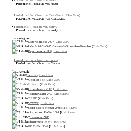
•
Persönliches Fotoalbum von yenzee
Persönliches Fotoalbum von yenzee
•
Persönliches Fotoalbum von FlameDance
[
Slide Show
]
Persönliches Fotoalbum von FlameDance
•
Persönliches Fotoalbum von franky01
Persönliches Fotoalbum von franky01
Unterkategorie:
Motorradmesse 2007
[
Slide Show
]
Urlaub 08/09-2007 Österreich-Slowenien-Kroatien
[
Slide Show
]
Baja Saxonia 2008
[
Slide Show
]
•
Persönliches Fotoalbum von Placebo
Persönliches Fotoalbum von Placebo
Unterkategorie:
Kurioses
[
Slide Show
]
Geschrebbels
[
Slide Show
]
Neulich...
[
Slide Show
]
Grevenbroich 2007
[
Slide Show
]
Valkenswaard 2007
[
Slide Show
]
TakSE
[
Slide Show
]
WWWE
[
Slide Show
]
Stoppelcross Steimel 2008
[
Slide Show
]
Sauerland Treffen 2008
[
Slide Show
]
Rumänien 2009
Niederrhein 2009
[
Slide Show
]
SE Treffen 2009
[
Slide Show
]