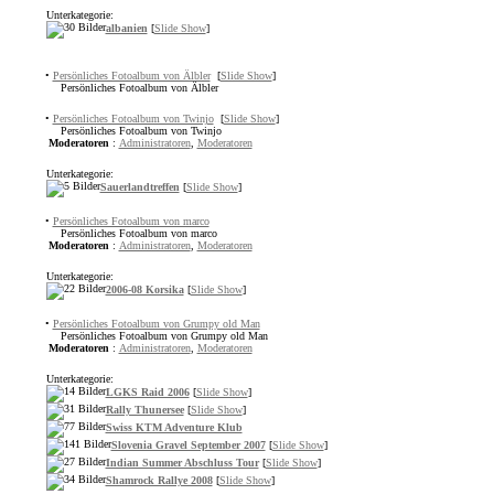
Unterkategorie:
albanien
[
Slide Show
]
•
Persönliches Fotoalbum von Älbler
[
Slide Show
]
Persönliches Fotoalbum von Älbler
•
Persönliches Fotoalbum von Twinjo
[
Slide Show
]
Persönliches Fotoalbum von Twinjo
Moderatoren
:
Administratoren
,
Moderatoren
Unterkategorie:
Sauerlandtreffen
[
Slide Show
]
•
Persönliches Fotoalbum von marco
Persönliches Fotoalbum von marco
Moderatoren
:
Administratoren
,
Moderatoren
Unterkategorie:
2006-08 Korsika
[
Slide Show
]
•
Persönliches Fotoalbum von Grumpy old Man
Persönliches Fotoalbum von Grumpy old Man
Moderatoren
:
Administratoren
,
Moderatoren
Unterkategorie:
LGKS Raid 2006
[
Slide Show
]
Rally Thunersee
[
Slide Show
]
Swiss KTM Adventure Klub
Slovenia Gravel September 2007
[
Slide Show
]
Indian Summer Abschluss Tour
[
Slide Show
]
Shamrock Rallye 2008
[
Slide Show
]