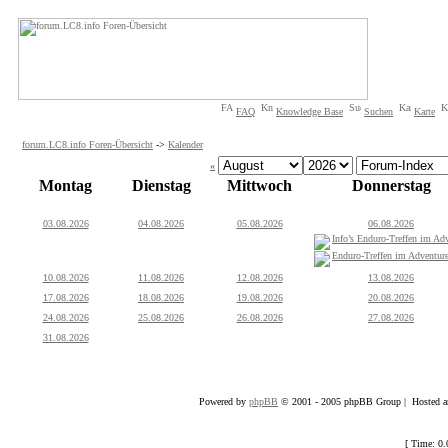
FAQ
Knowledge Base
Suchen
Karte
forum.LC8.info Foren-Übersicht
->
Kalender
«
Montag
Dienstag
Mittwoch
Donnerstag
03.08.2026
04.08.2026
05.08.2026
06.08.2026
Info’s Enduro-Treffen im Adv
Enduro-Treffen im Adventure
10.08.2026
11.08.2026
12.08.2026
13.08.2026
17.08.2026
18.08.2026
19.08.2026
20.08.2026
24.08.2026
25.08.2026
26.08.2026
27.08.2026
31.08.2026
Powered by
phpBB
© 2001 - 2005 phpBB Group | Hosted an
[ Time: 0.