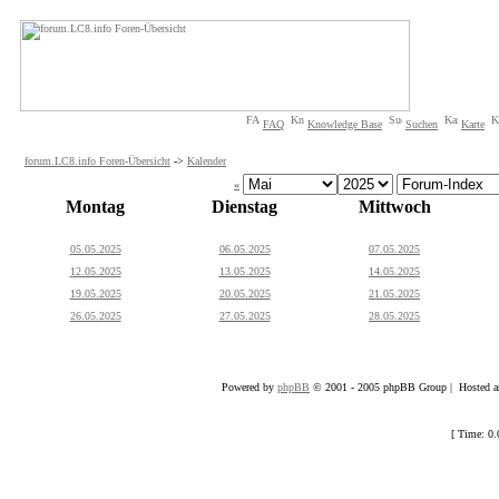
FAQ
Knowledge Base
Suchen
Karte
forum.LC8.info Foren-Übersicht
->
Kalender
«
Montag
Dienstag
Mittwoch
05.05.2025
06.05.2025
07.05.2025
12.05.2025
13.05.2025
14.05.2025
19.05.2025
20.05.2025
21.05.2025
26.05.2025
27.05.2025
28.05.2025
Powered by
phpBB
© 2001 - 2005 phpBB Group | Hosted an
[ Time: 0.