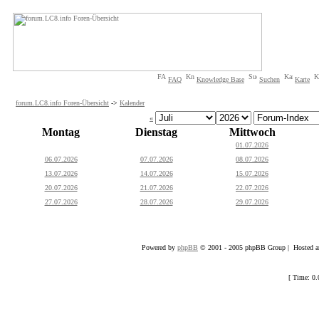
FAQ
Knowledge Base
Suchen
Karte
forum.LC8.info Foren-Übersicht
->
Kalender
«
Montag
Dienstag
Mittwoch
01.07.2026
06.07.2026
07.07.2026
08.07.2026
13.07.2026
14.07.2026
15.07.2026
20.07.2026
21.07.2026
22.07.2026
27.07.2026
28.07.2026
29.07.2026
Powered by
phpBB
© 2001 - 2005 phpBB Group | Hosted an
[ Time: 0.