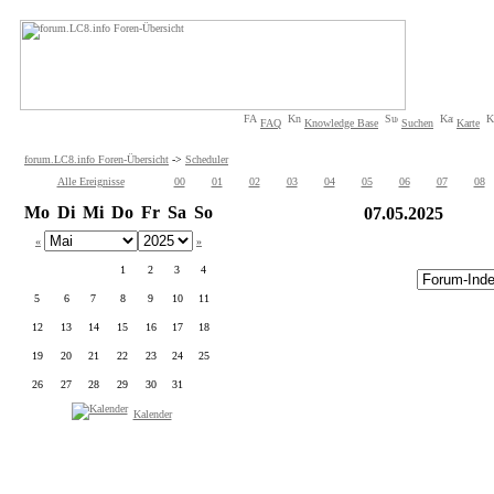
FAQ
Knowledge Base
Suchen
Karte
forum.LC8.info Foren-Übersicht
->
Scheduler
Alle Ereignisse
00
01
02
03
04
05
06
07
08
Mo
Di
Mi
Do
Fr
Sa
So
07.05.2025
«
»
1
2
3
4
5
6
7
8
9
10
11
12
13
14
15
16
17
18
19
20
21
22
23
24
25
26
27
28
29
30
31
Kalender