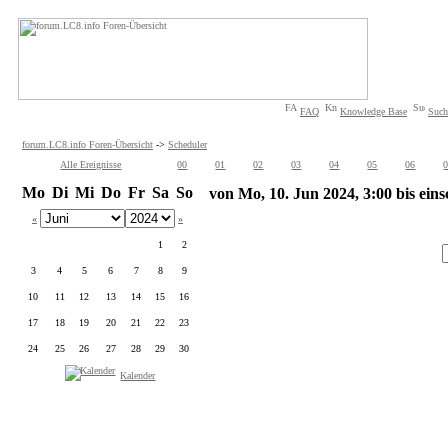
FAQ
Knowledge Base
Such
forum.LC8.info Foren-Übersicht
->
Scheduler
Alle Ereignisse
00
01
02
03
04
05
06
Mo
Di
Mi
Do
Fr
Sa
So
von Mo, 10. Jun 2024, 3:00 bis eins
«
»
1
2
3
4
5
6
7
8
9
10
11
12
13
14
15
16
17
18
19
20
21
22
23
24
25
26
27
28
29
30
Kalender