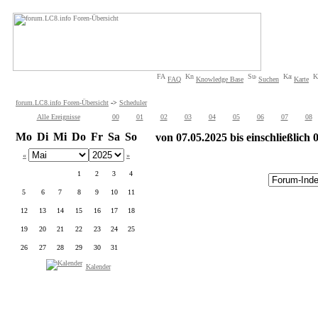
FAQ
Knowledge Base
Suchen
Karte
forum.LC8.info Foren-Übersicht
->
Scheduler
Alle Ereignisse
00
01
02
03
04
05
06
07
08
Mo
Di
Mi
Do
Fr
Sa
So
von 07.05.2025 bis einschließlich
«
»
1
2
3
4
5
6
7
8
9
10
11
12
13
14
15
16
17
18
19
20
21
22
23
24
25
26
27
28
29
30
31
Kalender