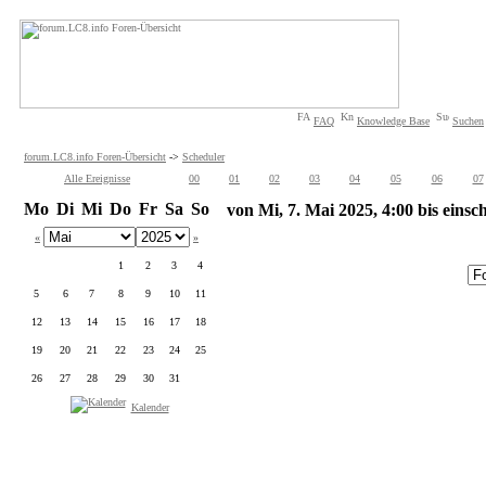
FAQ
Knowledge Base
Suchen
forum.LC8.info Foren-Übersicht
->
Scheduler
Alle Ereignisse
00
01
02
03
04
05
06
07
Mo
Di
Mi
Do
Fr
Sa
So
von Mi, 7. Mai 2025, 4:00 bis einsch
«
»
1
2
3
4
5
6
7
8
9
10
11
12
13
14
15
16
17
18
19
20
21
22
23
24
25
26
27
28
29
30
31
Kalender