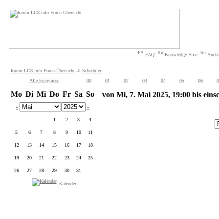
FAQ
Knowledge Base
Such
forum.LC8.info Foren-Übersicht
->
Scheduler
Alle Ereignisse
00
01
02
03
04
05
06
0
Mo
Di
Mi
Do
Fr
Sa
So
von Mi, 7. Mai 2025, 19:00 bis eins
«
»
1
2
3
4
5
6
7
8
9
10
11
12
13
14
15
16
17
18
19
20
21
22
23
24
25
26
27
28
29
30
31
Kalender