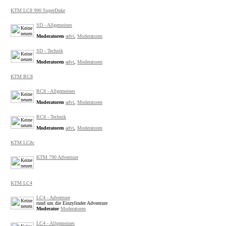
KTM LC8 990 SuperDuke
SD - Allgemeines
Moderatoren
advi
,
Moderatoren
SD - Technik
Moderatoren
advi
,
Moderatoren
KTM RC8
RC8 - Allgemeines
Moderatoren
advi
,
Moderatoren
RC8 - Technik
Moderatoren
advi
,
Moderatoren
KTM LC8c
KTM 790 Adventure
KTM LC4
LC4 - Adventure
rund um die Einzylinder Adventure
Moderator
Moderatoren
LC4 - Allgemeines