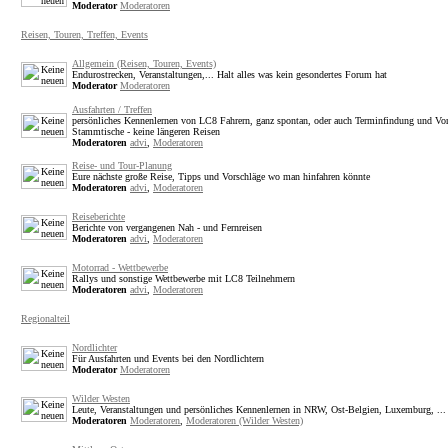
Moderator
Moderatoren
Reisen, Touren, Treffen, Events
Allgemein (Reisen, Touren, Events)
Endurostrecken, Veranstaltungen,... Halt alles was kein gesondertes Forum hat
Moderator
Moderatoren
Ausfahrten / Treffen
persönliches Kennenlernen von LC8 Fahrern, ganz spontan, oder auch Terminfindung und Vor
Stammtische - keine längeren Reisen
Moderatoren
advi
,
Moderatoren
Reise- und Tour-Planung
Eure nächste große Reise, Tipps und Vorschläge wo man hinfahren könnte
Moderatoren
advi
,
Moderatoren
Reiseberichte
Berichte von vergangenen Nah - und Fernreisen
Moderatoren
advi
,
Moderatoren
Motorrad - Wettbewerbe
Rallys und sonstige Wettbewerbe mit LC8 Teilnehmern
Moderatoren
advi
,
Moderatoren
Regionalteil
Nordlichter
Für Ausfahrten und Events bei den Nordlichtern
Moderator
Moderatoren
Wilder Westen
Leute, Veranstaltungen und persönliches Kennenlernen in NRW, Ost-Belgien, Luxemburg, ...
Moderatoren
Moderatoren
,
Moderatoren (Wilder Westen)