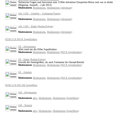
Technische Fragen und Antworten zum 1190er Adventure Einspritzer-Motor und was in dire
(Mapping, Auspuff,...) (ab 2013)
Moderatoren
Moderatoren
,
Moderatoren (Adventure)
Adv 1190 – Zubehör – Umbauten/Tuning
Moderatoren
Moderatoren
,
Moderatoren (Adventure)
Adv 1190 – Räder (Reifen/Felgen)
Moderatoren
Moderatoren
,
Moderatoren (Adventure)
KTM LC8 950 R SuperEnduro
SE - Allgemeines
Alles rund um die 950er SuperEnduro
Moderatoren
Moderatoren
,
Moderatoren (950 R SuperEnduro)
SE - Räder (Reifen/Felgen)
Sowohl die Seriengrößen, als auch Umbauten für Onroad-Betrieb
Moderatoren
Moderatoren
,
Moderatoren (950 R SuperEnduro)
SE - Zubehör
Moderatoren
Moderatoren
,
Moderatoren (950 R SuperEnduro)
KTM LC8 950 SM SuperMoto
SM - Allgemeines
Moderatoren
advi
,
Moderatoren
,
Moderatoren (SuperMoto)
SM - Technik
Moderatoren
advi
,
Moderatoren
,
Moderatoren (SuperMoto)