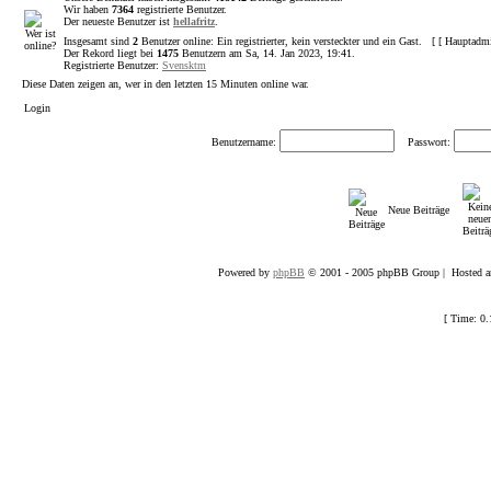
Wir haben
7364
registrierte Benutzer.
Der neueste Benutzer ist
hellafritz
.
Insgesamt sind
2
Benutzer online: Ein registrierter, kein versteckter und ein Gast. [ [
Hauptadm
Der Rekord liegt bei
1475
Benutzern am Sa, 14. Jan 2023, 19:41.
Registrierte Benutzer:
Svensktm
Diese Daten zeigen an, wer in den letzten 15 Minuten online war.
Login
Benutzername:
Passwort:
Neue Beiträge
Powered by
phpBB
© 2001 - 2005 phpBB Group | Hosted an
[ Time: 0.