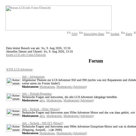
FAQ
Knowledge Base
Suchen
Karte
Dein letzter Besuch war am: So, 9. Aug 2026, 13:16
Aktuelles Datum und Uhrzeit: So, 9. Aug 2026, 13:16
forum.LC8.info Foren-Übersicht
Forum
KTM LC8 Adventure
Adv - Allgemeines
Allgemeine Themen zur LC8 Adventure 950 und 990 (nichts was mit Reparaturen und Zubehör
weiter unten im Forum findet!)
Moderatoren
Moderatoren
,
Moderatoren (Adventure)
Adv - Technik/Reparatur
Technische Fragen und Antworten, die alle LC8 Adventure Jahrgänge betreffen
Moderatoren
advi
,
Moderatoren
,
Moderatoren (Adventure)
Adv - Technik - 950er (Motor!)
Technische Fragen und Antworten zum 950er Adventure Motor und das was dazu gehört, wie V
Moderatoren
advi
,
Moderatoren
,
Moderatoren (Adventure)
Adv - Technik - 990 EFI (Motor!)
Technische Fragen und Antworten zum 990er Adventure Einspritzer-Motor und was in direk
(Mapping, Auspuff,...) (ab 2006)
Moderatoren
Moderatoren
,
Moderatoren (Adventure)