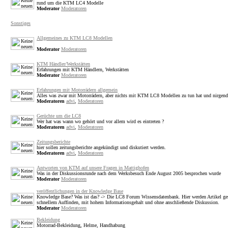
rund um die KTM LC4 Modelle
Moderator
Moderatoren
Sonstiges
Allgemeines zu KTM LC8 Modellen
Moderator
Moderatoren
KTM Händler/Werkstätten
Erfahrungen mit KTM Händlern, Werkstätten
Moderator
Moderatoren
Erfahrungen mit Motorrädern allgemein
Alles was zwar mit Motorrädern, aber nichts mit KTM LC8 Modellen zu tun hat und nirgendw
Moderatoren
advi
,
Moderatoren
Gerüchte um die LC8
Wer hat was wann wo gehört und vor allem wird es eintreten ?
Moderatoren
advi
,
Moderatoren
Zeitungsberichte
hier sollen zeitungsberichte angekündigt und diskutiert werden.
Moderatoren
advi
,
Moderatoren
Antworten von KTM auf unsere Fragen in Mattighofen
Was in der Diskussionsrunde nach dem Werksbesuch Ende August 2005 besprochen wurde
Moderator
Moderatoren
veröffentlichungen in der Knowledge Base
Knowledge Base? Was ist das? -> Die LC8 Forum Wissensdatenbank. Hier werden Artikel gesc
schnellem Auffinden, mit hohem Informationsgehalt und ohne anschließende Diskussion.
Moderator
Moderatoren
Bekleidung
Motorrad-Bekleidung, Helme, Handhabung