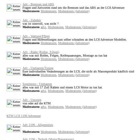
Adv - Bremsen und ABS
Fragen und Antworten rund um die Bremsen und das ABS an der LC8 Adventure
Moderatoren
Moderatoren
,
Moderatoren (Adventure)
Adv - Zubehör
was ist sinnvoll, was nicht ?
Moderatoren
advi
,
Moderatoren
,
Moderatoren (Adventure)
Adv - Wartung/Pflege
Fragen und Hilfestellungen zum selber schrauben an den LC8 Adventure Modellen.
Moderatoren
Moderatoren
,
Moderatoren (Adventure)
Adv - Räder (Reifen, Felgen)
alles was mit Reifen, Felgen, Reifenpaarungen, Montage zu tun hat
Moderatoren
Moderatoren
,
Moderatoren (Adventure)
Adv - Umbauten/Tuning
Eure individuellen Veränderungen an der LC8, die nicht als Massenprodukt käuflich sind
Moderatoren
Moderatoren
,
Moderatoren (Adventure)
Supermoto - Umbauten
alles was mit 17 Zoll Rädern und einem LC8 Motor zu tun hat.
Moderatoren
advi
,
Moderatoren
,
Moderatoren (Adventure)
Adv - Umstieg
von oder auf die KTM
Moderatoren
advi
,
Moderatoren
,
Moderatoren (Adventure)
KTM LC8 1190 Adventure
Adv 1190 - Allgemeines
Moderatoren
Moderatoren
,
Moderatoren (Adventure)
Adv 1190 - Technik (Motor/Reparaturen)