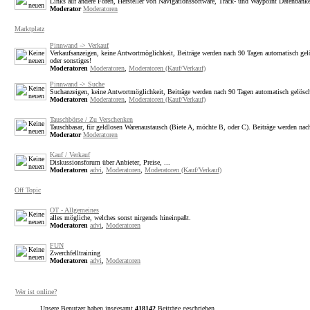
Links auf andere Foren, Hersteller von Navigationssoftware, Track- und Waypoint Datenbank
Moderator
Moderatoren
Marktplatz
Pinnwand -> Verkauf
Verkaufsanzeigen, keine Antwortmöglichkeit, Beiträge werden nach 90 Tagen automatisch gel
oder sonstiges!
Moderatoren
Moderatoren
,
Moderatoren (Kauf/Verkauf)
Pinnwand -> Suche
Suchanzeigen, keine Antwortmöglichkeit, Beiträge werden nach 90 Tagen automatisch gelösch
Moderatoren
Moderatoren
,
Moderatoren (Kauf/Verkauf)
Tauschbörse / Zu Verschenken
Tauschbasar, für geldlosen Warenaustausch (Biete A, möchte B, oder C). Beiträge werden nac
Moderator
Moderatoren
Kauf / Verkauf
Diskussionsforum über Anbieter, Preise, ...
Moderatoren
advi
,
Moderatoren
,
Moderatoren (Kauf/Verkauf)
Off Topic
OT - Allgemeines
alles mögliche, welches sonst nirgends hineinpaßt.
Moderatoren
advi
,
Moderatoren
FUN
Zwerchfelltraining
Moderatoren
advi
,
Moderatoren
Wer ist online?
Unsere Benutzer haben insgesamt
418142
Beiträge geschrieben.