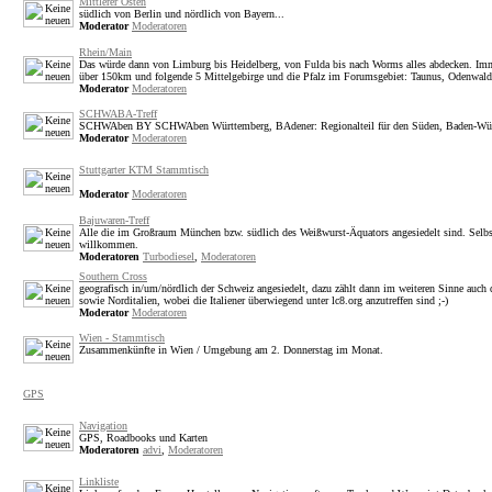
Mittlerer Osten
südlich von Berlin und nördlich von Bayern...
Moderator
Moderatoren
Rhein/Main
Das würde dann von Limburg bis Heidelberg, von Fulda bis nach Worms alles abdecken. Im
über 150km und folgende 5 Mittelgebirge und die Pfalz im Forumsgebiet: Taunus, Odenwald
Moderator
Moderatoren
SCHWABA-Treff
SCHWAben BY SCHWAben Württemberg, BAdener: Regionalteil für den Süden, Baden-Wü
Moderator
Moderatoren
Stuttgarter KTM Stammtisch
Moderator
Moderatoren
Bajuwaren-Treff
Alle die im Großraum München bzw. südlich des Weißwurst-Äquators angesiedelt sind. Selbstv
willkommen.
Moderatoren
Turbodiesel
,
Moderatoren
Southern Cross
geografisch in/um/nördlich der Schweiz angesiedelt, dazu zählt dann im weiteren Sinne auch
sowie Norditalien, wobei die Italiener überwiegend unter lc8.org anzutreffen sind ;-)
Moderator
Moderatoren
Wien - Stammtisch
Zusammenkünfte in Wien / Umgebung am 2. Donnerstag im Monat.
GPS
Navigation
GPS, Roadbooks und Karten
Moderatoren
advi
,
Moderatoren
Linkliste