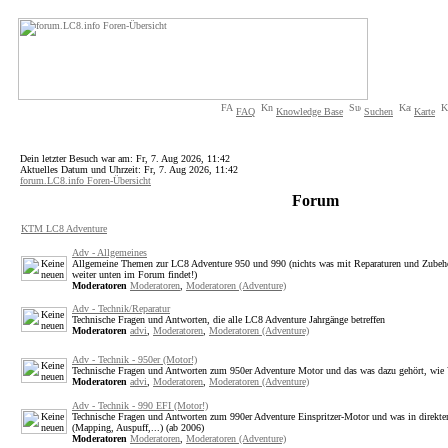
FAQ
Knowledge Base
Suchen
Karte
Dein letzter Besuch war am: Fr, 7. Aug 2026, 11:42
Aktuelles Datum und Uhrzeit: Fr, 7. Aug 2026, 11:42
forum.LC8.info Foren-Übersicht
Forum
KTM LC8 Adventure
Adv - Allgemeines
Allgemeine Themen zur LC8 Adventure 950 und 990 (nichts was mit Reparaturen und Zubehör
weiter unten im Forum findet!)
Moderatoren
Moderatoren
,
Moderatoren (Adventure)
Adv - Technik/Reparatur
Technische Fragen und Antworten, die alle LC8 Adventure Jahrgänge betreffen
Moderatoren
advi
,
Moderatoren
,
Moderatoren (Adventure)
Adv - Technik - 950er (Motor!)
Technische Fragen und Antworten zum 950er Adventure Motor und das was dazu gehört, wie V
Moderatoren
advi
,
Moderatoren
,
Moderatoren (Adventure)
Adv - Technik - 990 EFI (Motor!)
Technische Fragen und Antworten zum 990er Adventure Einspritzer-Motor und was in direk
(Mapping, Auspuff,...) (ab 2006)
Moderatoren
Moderatoren
,
Moderatoren (Adventure)