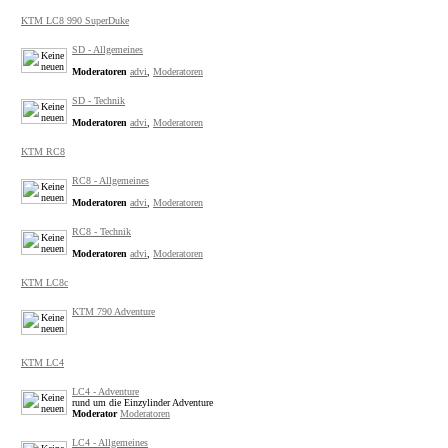
KTM LC8 990 SuperDuke
SD - Allgemeines
Moderatoren
advi
,
Moderatoren
SD - Technik
Moderatoren
advi
,
Moderatoren
KTM RC8
RC8 - Allgemeines
Moderatoren
advi
,
Moderatoren
RC8 - Technik
Moderatoren
advi
,
Moderatoren
KTM LC8c
KTM 790 Adventure
KTM LC4
LC4 - Adventure
rund um die Einzylinder Adventure
Moderator
Moderatoren
LC4 - Allgemeines