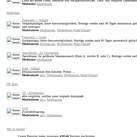
Links auf andere Foren, Hersteller von Navigationssoftware, Track- und Waypoint Datenbank
Moderator
Moderatoren
Marktplatz
Pinnwand -> Verkauf
Verkaufsanzeigen, keine Antwortmöglichkeit, Beiträge werden nach 90 Tagen automatisch gel
oder sonstiges!
Moderatoren
Moderatoren
,
Moderatoren (Kauf/Verkauf)
Pinnwand -> Suche
Suchanzeigen, keine Antwortmöglichkeit, Beiträge werden nach 90 Tagen automatisch gelösch
Moderatoren
Moderatoren
,
Moderatoren (Kauf/Verkauf)
Tauschbörse / Zu Verschenken
Tauschbasar, für geldlosen Warenaustausch (Biete A, möchte B, oder C). Beiträge werden nac
Moderator
Moderatoren
Kauf / Verkauf
Diskussionsforum über Anbieter, Preise, ...
Moderatoren
advi
,
Moderatoren
,
Moderatoren (Kauf/Verkauf)
Off Topic
OT - Allgemeines
alles mögliche, welches sonst nirgends hineinpaßt.
Moderatoren
advi
,
Moderatoren
FUN
Zwerchfelltraining
Moderatoren
advi
,
Moderatoren
Wer ist online?
Unsere Benutzer haben insgesamt
418140
Beiträge geschrieben.