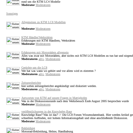
rund um die KTM LC4 Modelle
Moderator
Moderatoren
Sonstiges
Allgemeines zu KTM LC8 Modellen
Moderator
Moderatoren
KTM Händler/Werkstätten
Erfahrungen mit KTM Händlern, Werkstätten
Moderator
Moderatoren
Erfahrungen mit Motorrädern allgemein
Alles was zwar mit Motorrädern, aber nichts mit KTM LC8 Modellen zu tun hat und nirgendw
Moderatoren
advi
,
Moderatoren
Gerüchte um die LC8
Wer hat was wann wo gehört und vor allem wird es eintreten ?
Moderatoren
advi
,
Moderatoren
Zeitungsberichte
hier sollen zeitungsberichte angekündigt und diskutiert werden.
Moderatoren
advi
,
Moderatoren
Antworten von KTM auf unsere Fragen in Mattighofen
Was in der Diskussionsrunde nach dem Werksbesuch Ende August 2005 besprochen wurde
Moderator
Moderatoren
veröffentlichungen in der Knowledge Base
Knowledge Base? Was ist das? -> Die LC8 Forum Wissensdatenbank. Hier werden Artikel gesc
schnellem Auffinden, mit hohem Informationsgehalt und ohne anschließende Diskussion.
Moderator
Moderatoren
Bekleidung
Motorrad-Bekleidung, Helme, Handhabung