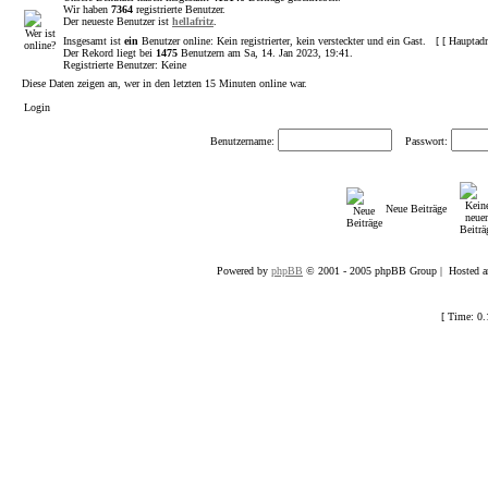
Wir haben
7364
registrierte Benutzer.
Der neueste Benutzer ist
hellafritz
.
Insgesamt ist
ein
Benutzer online: Kein registrierter, kein versteckter und ein Gast. [ [
Hauptad
Der Rekord liegt bei
1475
Benutzern am Sa, 14. Jan 2023, 19:41.
Registrierte Benutzer: Keine
Diese Daten zeigen an, wer in den letzten 15 Minuten online war.
Login
Benutzername:
Passwort:
Neue Beiträge
Powered by
phpBB
© 2001 - 2005 phpBB Group | Hosted an
[ Time: 0.