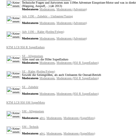
Technische Fragen und Antworten zum 1190er Adventure Einspritzer-Motor und was in dire
(Mapping, Auspuff,...) (ab 2013)
Moderatoren
Moderatoren
,
Moderatoren (Adventure)
Adv 1190 – Zubehör – Umbauten/Tuning
Moderatoren
Moderatoren
,
Moderatoren (Adventure)
Adv 1190 – Räder (Reifen/Felgen)
Moderatoren
Moderatoren
,
Moderatoren (Adventure)
KTM LC8 950 R SuperEnduro
SE - Allgemeines
Alles rund um die 950er SuperEnduro
Moderatoren
Moderatoren
,
Moderatoren (950 R SuperEnduro)
SE - Räder (Reifen/Felgen)
Sowohl die Seriengrößen, als auch Umbauten für Onroad-Betrieb
Moderatoren
Moderatoren
,
Moderatoren (950 R SuperEnduro)
SE - Zubehör
Moderatoren
Moderatoren
,
Moderatoren (950 R SuperEnduro)
KTM LC8 950 SM SuperMoto
SM - Allgemeines
Moderatoren
advi
,
Moderatoren
,
Moderatoren (SuperMoto)
SM - Technik
Moderatoren
advi
,
Moderatoren
,
Moderatoren (SuperMoto)