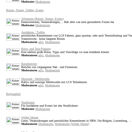
Moderator
Moderatoren
Reisen, Touren, Treffen, Events
Allgemein (Reisen, Touren, Events)
Endurostrecken, Veranstaltungen,... Halt alles was kein gesondertes Forum hat
Moderator
Moderatoren
Ausfahrten / Treffen
persönliches Kennenlernen von LC8 Fahrern, ganz spontan, oder auch Terminfindung und Vor
Stammtische - keine längeren Reisen
Moderatoren
advi
,
Moderatoren
Reise- und Tour-Planung
Eure nächste große Reise, Tipps und Vorschläge wo man hinfahren könnte
Moderatoren
advi
,
Moderatoren
Reiseberichte
Berichte von vergangenen Nah - und Fernreisen
Moderatoren
advi
,
Moderatoren
Motorrad - Wettbewerbe
Rallys und sonstige Wettbewerbe mit LC8 Teilnehmern
Moderatoren
advi
,
Moderatoren
Regionalteil
Nordlichter
Für Ausfahrten und Events bei den Nordlichtern
Moderator
Moderatoren
Wilder Westen
Leute, Veranstaltungen und persönliches Kennenlernen in NRW, Ost-Belgien, Luxemburg, ...
Moderatoren
Moderatoren
,
Moderatoren (Wilder Westen)