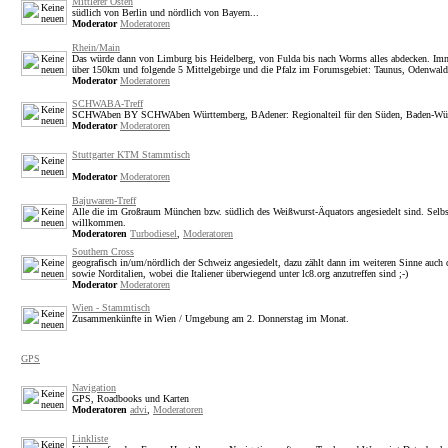
Mittlerer Osten
südlich von Berlin und nördlich von Bayern...
Moderator
Moderatoren
Rhein/Main
Das würde dann von Limburg bis Heidelberg, von Fulda bis nach Worms alles abdecken. Im
über 150km und folgende 5 Mittelgebirge und die Pfalz im Forumsgebiet: Taunus, Odenwald
Moderator
Moderatoren
SCHWABA-Treff
SCHWAben BY SCHWAben Württemberg, BAdener: Regionalteil für den Süden, Baden-Wü
Moderator
Moderatoren
Stuttgarter KTM Stammtisch
Moderator
Moderatoren
Bajuwaren-Treff
Alle die im Großraum München bzw. südlich des Weißwurst-Äquators angesiedelt sind. Selbstv
willkommen.
Moderatoren
Turbodiesel
,
Moderatoren
Southern Cross
geografisch in/um/nördlich der Schweiz angesiedelt, dazu zählt dann im weiteren Sinne auch
sowie Norditalien, wobei die Italiener überwiegend unter lc8.org anzutreffen sind ;-)
Moderator
Moderatoren
Wien - Stammtisch
Zusammenkünfte in Wien / Umgebung am 2. Donnerstag im Monat.
GPS
Navigation
GPS, Roadbooks und Karten
Moderatoren
advi
,
Moderatoren
Linkliste