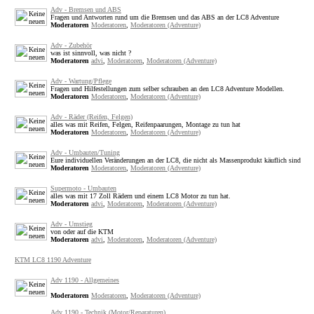
Adv - Bremsen und ABS
Fragen und Antworten rund um die Bremsen und das ABS an der LC8 Adventure
Moderatoren
Moderatoren
,
Moderatoren (Adventure)
Adv - Zubehör
was ist sinnvoll, was nicht ?
Moderatoren
advi
,
Moderatoren
,
Moderatoren (Adventure)
Adv - Wartung/Pflege
Fragen und Hilfestellungen zum selber schrauben an den LC8 Adventure Modellen.
Moderatoren
Moderatoren
,
Moderatoren (Adventure)
Adv - Räder (Reifen, Felgen)
alles was mit Reifen, Felgen, Reifenpaarungen, Montage zu tun hat
Moderatoren
Moderatoren
,
Moderatoren (Adventure)
Adv - Umbauten/Tuning
Eure individuellen Veränderungen an der LC8, die nicht als Massenprodukt käuflich sind
Moderatoren
Moderatoren
,
Moderatoren (Adventure)
Supermoto - Umbauten
alles was mit 17 Zoll Rädern und einem LC8 Motor zu tun hat.
Moderatoren
advi
,
Moderatoren
,
Moderatoren (Adventure)
Adv - Umstieg
von oder auf die KTM
Moderatoren
advi
,
Moderatoren
,
Moderatoren (Adventure)
KTM LC8 1190 Adventure
Adv 1190 - Allgemeines
Moderatoren
Moderatoren
,
Moderatoren (Adventure)
Adv 1190 - Technik (Motor/Reparaturen)