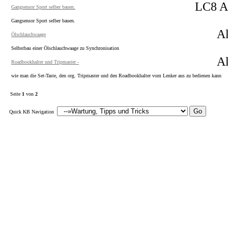
LC8 Ad
Gangsensor Sport selber bauen.
Gangsensor Sport selber bauen.
Al
Ölschlauchwaage
Selbstbau einer Ölschlauchwaage zu Synchronisation
Al
Roadbookhalter und Tripmaster -
wie man die Set-Taste, den org. Tripmaster und den Roadbookhalter vom Lenker aus zu bedienen kann
Seite
1
von
2
Quick KB Navigation