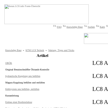
FAQ
Knowledge Base
Suchen
Karte
Knowledge Base
»
KTM LC8 Technik
»
Wartung, Tipps und Tricks
Artikel
LC8 Ad
OBÖK
Original Benzinschnüffler Ölstands-Kontrolle
LC8 Ad
hydraulische Kupplung neu befüllen
Magura Kupplung befüllen und entlüften
LC8 Ad
Kühlsystem neu befüllen, entlüften
Kurzanleitung
LC8 Ad
Einbau einer Bordsteckdose