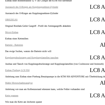
Einbau einer Bordsteckdose 12 V im Cockpit der KTM 950 Adventure
LC8 Ad
Austausch des O-Ringes am Kupplungsnehmer-Zylinder
Austausch des O-Ringes am Kupplungsnehmer-Zylinder
LC8 Ad
OBIGEIGAS
Original Binifada Geiler Gasgriff - Profil des Seriengasgriffs abändern
LC8 Ad
Mccoi-Einbau
Einbau eines Kettenölers
Al
Batterie - Batterien
Das ewige Suchen, warum die Batterie nicht will
LC8 Ad
Kupplungsdruckstange und Kupplungslamellen tauschen
Ausbau und Tausch von Kupplungsdruckstange und Kupplungslamellen (von Coolmoose und Atzimuth)
LC8 Ad
Einbau Pierburg LC8 950
Anleitung zum Einbau einer Pierburg Benzinpumpe in die KTM 950 ADVENTURE mit Überbrückung de
Al
Mahle Motorschadensanalyse
Anleitung wie man am Kolbenzustand erkennen kann, welche Fehler vorhanden sind
LC8 Ad
Kette spannen
Wie man die Kette am leichsten spannt