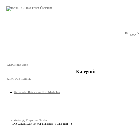
FAQ
Knowledge Base
Kategorie
KTM LC8 Technik
→
Technische Daten von LC8 Modellen
→
Wartung, Tipps und Tricks
Die Garantiezeit ist bei manchen ja bald rum ;-)