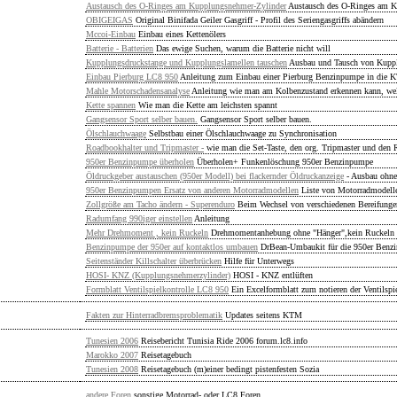
Austausch des O-Ringes am Kupplungsnehmer-Zylinder
Austausch des O-Ringes am K
OBIGEIGAS
Original Binifada Geiler Gasgriff - Profil des Seriengasgriffs abändern
Mccoi-Einbau
Einbau eines Kettenölers
Batterie - Batterien
Das ewige Suchen, warum die Batterie nicht will
Kupplungsdruckstange und Kupplungslamellen tauschen
Ausbau und Tausch von Kuppl
Einbau Pierburg LC8 950
Anleitung zum Einbau einer Pierburg Benzinpumpe in di
Mahle Motorschadensanalyse
Anleitung wie man am Kolbenzustand erkennen kann, wel
Kette spannen
Wie man die Kette am leichsten spannt
Gangsensor Sport selber bauen.
Gangsensor Sport selber bauen.
Ölschlauchwaage
Selbstbau einer Ölschlauchwaage zu Synchronisation
Roadbookhalter und Tripmaster -
wie man die Set-Taste, den org. Tripmaster und den
950er Benzinpumpe überholen
Überholen+ Funkenlöschung 950er Benzinpumpe
Öldruckgeber austauschen (950er Modell) bei flackernder Öldruckanzeige
- Ausbau ohne
950er Benzinpumpen Ersatz von anderen Motorradmodellen
Liste von Motorradmodell
Zollgröße am Tacho ändern - Superenduro
Beim Wechsel von verschiedenen Bereifungen
Radumfang 990iger einstellen
Anleitung
Mehr Drehmoment , kein Ruckeln
Drehmomentanhebung ohne "Hänger",kein Ruckeln
Benzinpumpe der 950er auf kontaktlos umbauen
DrBean-Umbaukit für die 950er Benz
Seitenständer Killschalter überbrücken
Hilfe für Unterwegs
HOSI- KNZ (Kupplungsnehmerzylinder)
HOSI - KNZ entlüften
Formblatt Ventilspielkontrolle LC8 950
Ein Excelformblatt zum notieren der Ventilspi
Fakten zur Hinterradbremsproblematik
Updates seitens KTM
Tunesien 2006
Reisebericht Tunisia Ride 2006 forum.lc8.info
Marokko 2007
Reisetagebuch
Tunesien 2008
Reisetagebuch (m)einer bedingt pistenfesten Sozia
andere Foren
sonstige Motorrad- oder LC8 Foren