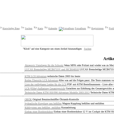
Knowledge Base
Suchen
Karte
Kalender
Fotoalbum
Registrieren
Profi
"Klick" auf eine Kategorie um einen Artikel hinzuzufügen
Suchen
Artik
Akrapovic Unterlagen für die Schweiz
Wenn MFK oder Polizei mal wieder was zu Mec
LUCAS Bremsbeläge MCB671SV und MCB648SH
LUCAS Bremsbeläge MCB671
KTM LC8 Adventure
technische Daten 2003 bis heute
Reifen Übersicht LC8 Adventure
Alles was auf die Felgen passt. Die Texte stammen vo
Liste der verfügbaren Lenker für die LC8
PDF mit KTM Bestellnummern - Liste aller v
LC8 (950er) Auflastung Gesamtgewicht
Gutachten zur Erhöhung des Gesamtgewichts a
Technische Daten KTM 950/990 Adventure Modelle 2003-2013
Technische Daten KTM
OBÖK
Original Benzinschnüffler Ölstands-Kontrolle
hydraulische Kupplung neu befüllen
Magura Kupplung befüllen und entlüften
Kühlsystem neu befüllen, entlüften
Kurzanleitung
Einbau einer Bordsteckdose
Einbau einer Bordsteckdose 12 V im Cockpit der KTM 95