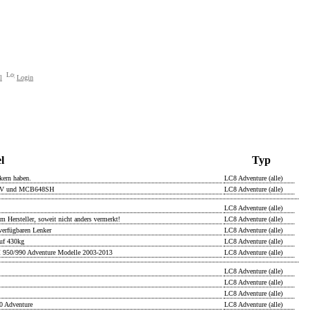
l
Login
el
Typ
kern haben.
LC8 Adventure (alle)
SV und MCB648SH
LC8 Adventure (alle)
LC8 Adventure (alle)
m Hersteller, soweit nicht anders vermerkt!
LC8 Adventure (alle)
erfügbaren Lenker
LC8 Adventure (alle)
uf 430kg
LC8 Adventure (alle)
 950/990 Adventure Modelle 2003-2013
LC8 Adventure (alle)
LC8 Adventure (alle)
LC8 Adventure (alle)
LC8 Adventure (alle)
0 Adventure
LC8 Adventure (alle)