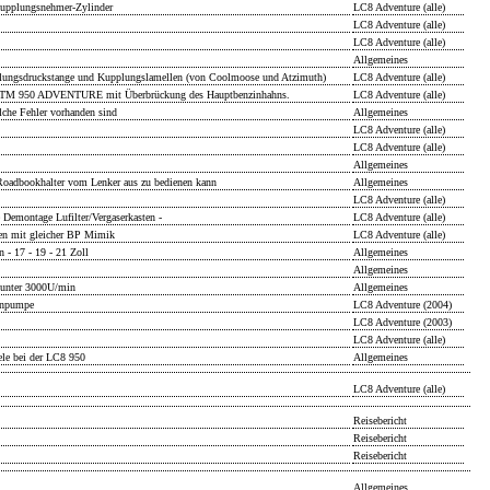
upplungsnehmer-Zylinder
LC8 Adventure (alle)
LC8 Adventure (alle)
LC8 Adventure (alle)
Allgemeines
ungsdruckstange und Kupplungslamellen (von Coolmoose und Atzimuth)
LC8 Adventure (alle)
e KTM 950 ADVENTURE mit Überbrückung des Hauptbenzinhahns.
LC8 Adventure (alle)
che Fehler vorhanden sind
Allgemeines
LC8 Adventure (alle)
LC8 Adventure (alle)
Allgemeines
 Roadbookhalter vom Lenker aus zu bedienen kann
Allgemeines
LC8 Adventure (alle)
 Demontage Lufilter/Vergaserkasten -
LC8 Adventure (alle)
en mit gleicher BP Mimik
LC8 Adventure (alle)
 - 17 - 19 - 21 Zoll
Allgemeines
Allgemeines
 unter 3000U/min
Allgemeines
inpumpe
LC8 Adventure (2004)
LC8 Adventure (2003)
LC8 Adventure (alle)
ele bei der LC8 950
Allgemeines
LC8 Adventure (alle)
Reisebericht
Reisebericht
Reisebericht
Allgemeines