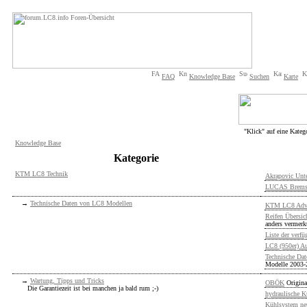
FAQ
Knowledge Base
Suchen
Karte
"Klick" auf eine Kateg
Knowledge Base
Kategorie
KTM LC8 Technik
Akrapovic Unte
LUCAS Brems
→
Technische Daten von LC8 Modellen
KTM LC8 Adve
Reifen Übersi
anders vermerk
Liste der verf
LC8 (950er) A
Technische Da
Modelle 2003-
→
Wartung, Tipps und Tricks
OBÖK
Origina
Die Garantiezeit ist bei manchen ja bald rum ;-)
hydraulische K
Kühlsystem neu