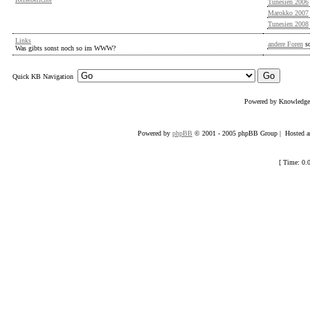
Tunesien 2006
Marokko 2007
Tunesien 2008
Links
andere Foren
s
Was gibts sonst noch so im WWW?
Quick KB Navigation
Powered by Knowledg
Powered by
phpBB
© 2001 - 2005 phpBB Group | Hosted an
[ Time: 0.0