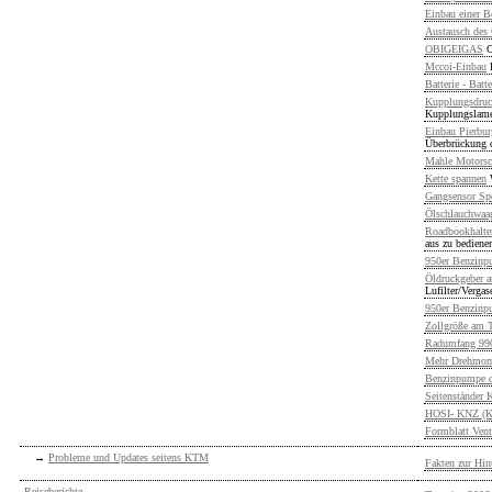
Einbau einer B
Austausch des
OBIGEIGAS
O
Mccoi-Einbau
Batterie - Batte
Kupplungsdruc
Kupplungslame
Einbau Pierbu
Überbrückung 
Mahle Motorsc
Kette spannen
Gangsensor Spo
Ölschlauchwaa
Roadbookhalter
aus zu bediene
950er Benzinp
Öldruckgeber a
Lufilter/Vergas
950er Benzinp
Zollgröße am T
Radumfang 990i
Mehr Drehmome
Benzinpumpe d
Seitenständer K
HOSI- KNZ (Ku
Formblatt Vent
→
Probleme und Updates seitens KTM
Fakten zur Hin
Reiseberichte