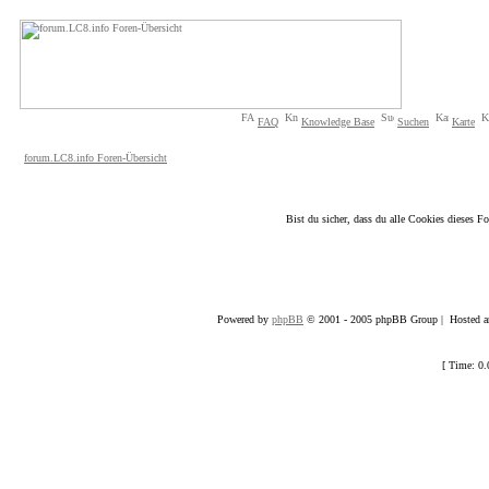
FAQ
Knowledge Base
Suchen
Karte
forum.LC8.info Foren-Übersicht
Bist du sicher, dass du alle Cookies dieses 
Powered by
phpBB
© 2001 - 2005 phpBB Group | Hosted an
[ Time: 0.