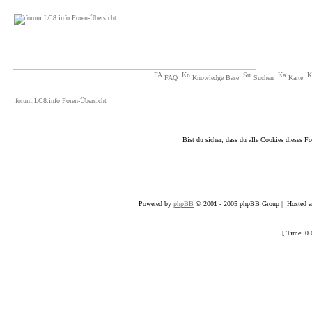
FAQ
Knowledge Base
Suchen
Karte
forum.LC8.info Foren-Übersicht
Bist du sicher, dass du alle Cookies dieses 
Powered by
phpBB
© 2001 - 2005 phpBB Group | Hosted an
[ Time: 0.