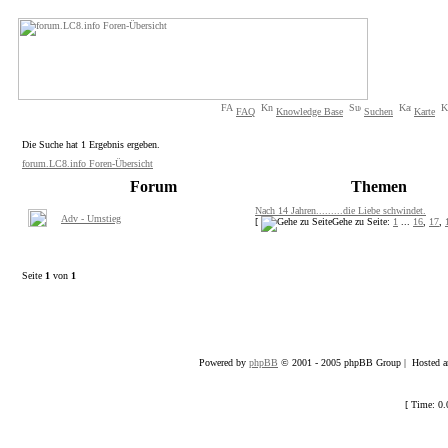
FAQ
Knowledge Base
Suchen
Karte
Die Suche hat 1 Ergebnis ergeben.
forum.LC8.info Foren-Übersicht
Forum
Themen
Nach 14 Jahren.........die Liebe schwindet.
Adv - Umstieg
[
Gehe zu Seite:
1
...
16
,
17
,
Seite
1
von
1
Powered by
phpBB
© 2001 - 2005 phpBB Group | Hosted an
[ Time: 0.