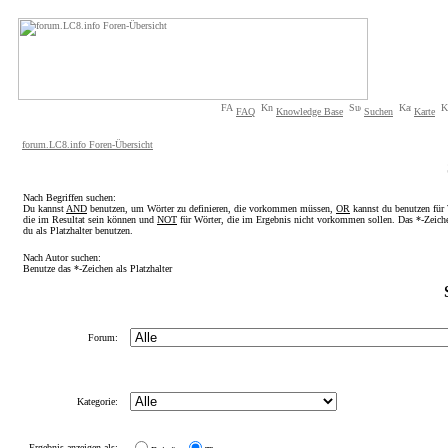
FAQ
Knowledge Base
Suchen
Karte
forum.LC8.info Foren-Übersicht
Nach Begriffen suchen:
Du kannst
AND
benutzen, um Wörter zu definieren, die vorkommen müssen,
OR
kannst du benutzen für 
die im Resultat sein können und
NOT
für Wörter, die im Ergebnis nicht vorkommen sollen. Das *-Zeich
du als Platzhalter benutzen.
Nach Autor suchen:
Benutze das *-Zeichen als Platzhalter
Forum:
Kategorie:
Ergebnis anzeigen als: