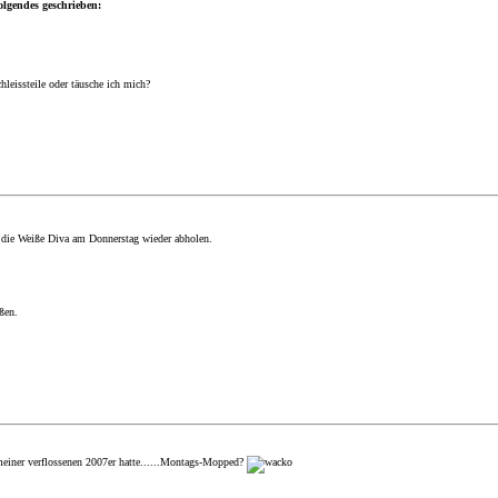
olgendes geschrieben:
hleissteile oder täusche ich mich?
 die Weiße Diva am Donnerstag wieder abholen.
.
ßen.
meiner verflossenen 2007er hatte......Montags-Mopped?