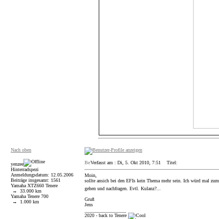
Nach oben
Verfasst am : Di, 5. Okt 2010, 7:51
Titel:
yenzee
Hinterradspezi
Anmeldungsdatum: 12.05.2006
Moin,
Beiträge insgesamt: 1561
sollte ansich bei den EFIs kein Thema mehr sein. Ich würd mal zu
Yamaha XTZ660 Tenere
gehen und nachfragen. Evtl. Kulanz?...
→ 33.000 km
Yamaha Tenere 700
Gruß
→ 1.000 km
Jens
_________________
2020 - back to Tenere