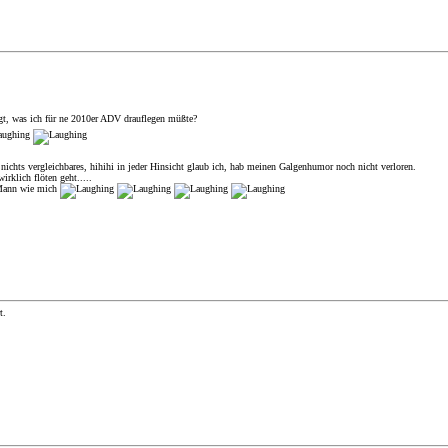
agt, was ich für ne 2010er ADV drauflegen müßte?
hts vergleichbares, hihihi in jeder Hinsicht glaub ich, hab meinen Galgenhumor noch nicht verloren.
rklich flöten geht.....
n Mann wie mich
t.