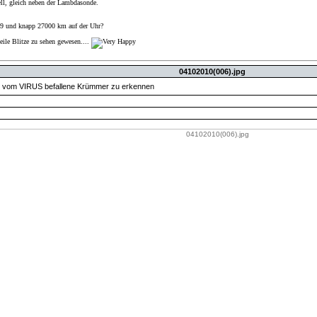
ll, gleich neben der Lambdasonde.
09 und knapp 27000 km auf der Uhr?
eile Blitze zu sehen gewesen....
04102010(006).jpg
der vom VIRUS befallene Krümmer zu erkennen