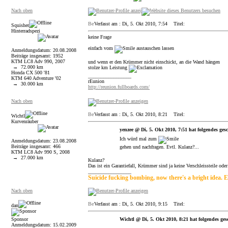
Nach oben
Verfasst am : Di, 5. Okt 2010, 7:54
Titel:
Squisher
Hinterradspezi
keine Frage
einfach vom
austauschen lassen
Anmeldungsdatum: 20.08.2008
Beiträge insgesamt: 1952
KTM LC8 Adv 990, 2007
und wenn er den Krümmer nicht einschickt, an die Wand hängen
→ 72.000 km
stolze km Leistung
Honda CX 500 '81
_________________
KTM 640 Adventure '02
rEunion
→ 30.000 km
http://reunion.fullboards.com/
Nach oben
Verfasst am : Di, 5. Okt 2010, 8:21
Titel:
Wichtl
Kurvenräuber
yenzee @ Di, 5. Okt 2010, 7:51 hat folgendes ges
Ich würd mal zum
Anmeldungsdatum: 23.08.2008
Beiträge insgesamt: 466
gehen und nachfragen. Evtl. Kulanz?...
KTM LC8 Adv 990 S, 2008
→ 27.000 km
Kulanz?
Das ist ein Garantiefall, Krümmer sind ja keine Verschleissteile ode
_________________
Suicide fucking bombing, now there's a bright idea. E
Nach oben
Verfasst am : Di, 5. Okt 2010, 9:15
Titel:
dan
Sponsor
Wichtl @ Di, 5. Okt 2010, 8:21 hat folgendes ges
Anmeldungsdatum: 15.02.2009