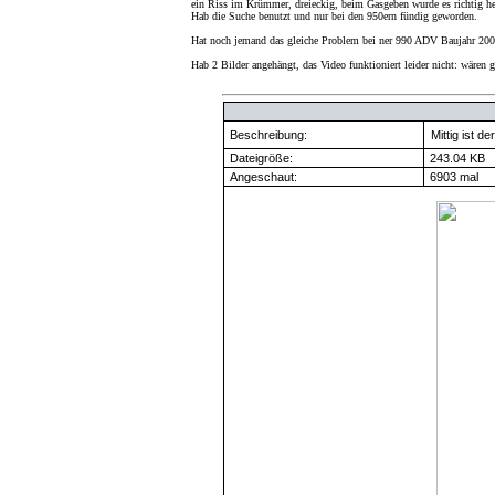
ein Riss im Krümmer, dreieckig, beim Gasgeben wurde es richtig he
Hab die Suche benutzt und nur bei den 950ern fündig geworden.
Hat noch jemand das gleiche Problem bei ner 990 ADV Baujahr 20
Hab 2 Bilder angehängt, das Video funktioniert leider nicht: wären g
Beschreibung:
Mittig ist 
Dateigröße:
243.04 KB
Angeschaut:
6903 mal