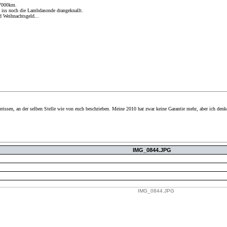
27000km.
a iss noch die Lambdasonde drangeknallt.
d Weihnachtsgeld...
rissen, an der selben Stelle wie von euch beschrieben. Meine 2010 hat zwar keine Garantie mehr, aber ich den
IMG_0844.JPG