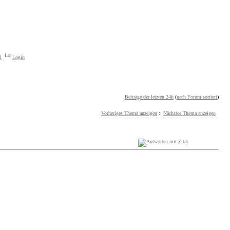
l
Login
Beiträge der letzten 24h
(
nach Forum sortiert
)
Vorheriges Thema anzeigen
::
Nächstes Thema anzeigen