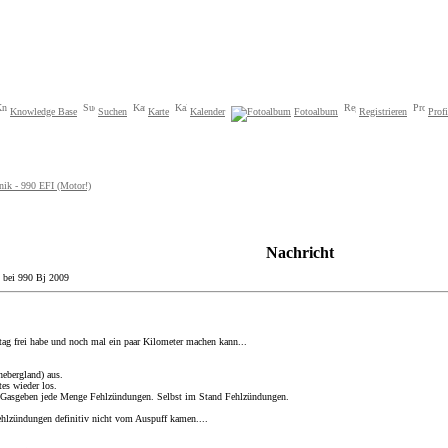
Knowledge Base
Suchen
Karte
Kalender
Fotoalbum
Registrieren
Profi
nik - 990 EFI (Motor!)
Nachricht
 bei 990 Bj 2009
eitag frei habe und noch mal ein paar Kilometer machen kann...
nebergland) aus.
tes wieder los.
Gasgeben jede Menge Fehlzündungen. Selbst im Stand Fehlzündungen.
ehlzündungen definitiv nicht vom Auspuff kamen....