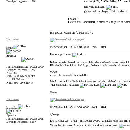
Beiträge insgesamt: 1061
yenzee @ Di, 5. Okt 2010, 7:51 hat f
Ich würd mal zum
gehen und nachfragen. Evtl. Kulanz?...
Kulanz?
Das ist ein Garantiefall, Krümmer sind ja keine Versc
Bis gestern waren die ´s noch nicht .
Nach oben
Verfasst am : Di, 5. Okt 2010, 14:06
Titel:
senge
Komme grad vom
Sponsor
Krümmer wird bestellt u. wenn nichts dazwischen kommt, kann ich
Für die Zeit hab ich ne 990 Super Duke als Leihmopede bekommen
Anmeldungsdatum: 01.02.2010
Beiträge insgesamt: 125
@dan
Alter: 66
is auch heute noch Garantiefall.
KTM LC8 Adv 990, '13
→ 82.000 km
Werd jetzt mal die Probefahrt fortsetzen und das schöne Wetter genie
KTM 890 Adventure R
Viel Spaß beim Arbeiten
Senge
Nach oben
Verfasst am : Di, 5. Okt 2010, 16:34
Titel:
kretabiker
@senge:
Sponsor
Anmeldungsdatum: 01.09.2008
Du scheinst das "Glück" mit Deiner 2009er zu haben, dass ich mit 
Beiträge insgesamt: 6067
Wünsche Dir, dass Du mehr Glück in Zukunft damit hast!