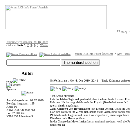
FAQ
Krümmer gerissen bei 990 Bj 2009
Gehe zu Seite
1
,
2
,
3
,
4
,
5
Weiter
forum.LC8.info Foren-Übersicht
->
Adv - Tech
Autor
Verfasst am : Mo, 4. Okt 2010, 22:41
Titel: Krümmer gerissen
senge
Sponsor
Tach schön allerseits.
Hab die letzten Tage viel gearbeitet, damit ich ab heute bis zum Fr
Anmeldungsdatum: 01.02.2010
Hab heut Nachmittag gleich nach der Physio (Bandscheibenvorfall)
Beiträge insgesamt: 125
gleich damit angefangen.
Alter: 66
Zum Köterberg von Hoyershausen (ein kleiner Ort bei Alfeld im Lei
KTM LC8 Adv 990, '13
Dort nen Kaffee u. ne Zichte (ich kanns nicht lassen) und frohen Mu
→ 82.000 km
Plötzlich mehr Gegrummel beim Gas wegnehmen, dann sogar beim 
KTM 890 Adventure R
Bin dann nach Hause gefahren.
In der Garage den Motor laufen lassen und mal geschaut, weil die F
und siehe da: