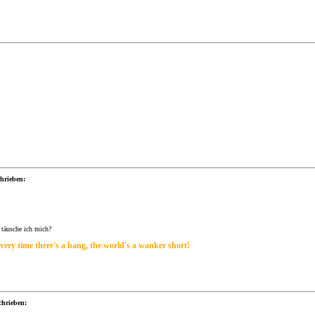
chrieben:
r täusche ich mich?
very time there's a bang, the world's a wanker short!
chrieben: