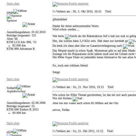
Nach oben
Verfasst am : Di, 5. Okt 2010, 16:55
Titel:
senge
@kretabiker
Sponsor
Danke für deine aufmunternden Worte.
Wird schon werden....
Anmeldungsdatum: 01.02.2010
Beiträge insgesamt: 125
War beim
als die Rabattaktion lief u hab nur mal so gefr
Alter: 66
Hm, das sollten dann 3,4 Kilo sein. Hab dann nur herzhaft ge
KTM LC8 Adv 990, '13
→ 82.000 km
Da denk ich dann eher über ne Garantieverlängerung nach
KTM 890 Adventure R
Das Moped macht ja schon Spaß. Momentan gibt es auf dem Markt nic
Solange ich die Reparaturen nicht zahlen muß und der Urlaub nicht wi
Die 990er Super Duke ist jedenfalls keine Alternative für nen alte
So, noch nen schönen Abend
Senge
Nach oben
Verfasst am : So, 21. Nov 2010, 19:15
Titel:
StefanM
Asphaltcowboy
Wie schon im 950er Thread geschrieben, ist das bei mir auch passier
Nix mit Kulanz
.
Anmeldungsdatum: 02.08.2006
Aber bei mir waren auch schon 85.000km auf der Uhr.
Beiträge insgesamt: 55
KTM 690 Enduro R 2013
servus, Stefan
→ 60.000 km
Nach oben
Verfasst am : So, 21. Okt 2012, 12:12
Titel:
uli58