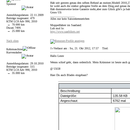
Hab seit gestern genau den selben Befund an meiner,Modell 2010,
Sponsor
Ist wohl auch die stärkst gebogene Stelle an dem Ding,und genau d
Hab dummerweise keine Garantie mehr,aber zum Glück gibt's ja bal
Gruss Uli
Anmeldungsdatum: 22.11.2009
_________________
Beiträge insgesamt: 479
Alles nur kein Saisonkennzeichen
KTM LC8 Adv 990, 2010
→ 70.000 km
Moppedfahrer im Saarland:
Ducati 749S
Luh mol lo:
→ 25.000 km
http://www.saarbikers.net
Nach oben
Verfasst am : So, 21. Okt 2012, 17:57
Titel:
Kehrmaschine
Kurvenräuber
Hallo Leute
Wenns schief geht, dann ordentlich. Mein Krümmer ist heute auch ge
Anmeldungsdatum: 29.10.2010
Beiträge insgesamt: 515
@ Uli58
KTM LC8 Adv 990, 2010
→ 35.000 km
Hast Du auch Blades eingebaut?
Beschreibung:
Dateigröße:
135.58 KB
Angeschaut:
6762 mal